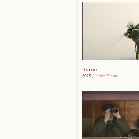
Alarm
2025
/
Judith Zdesar