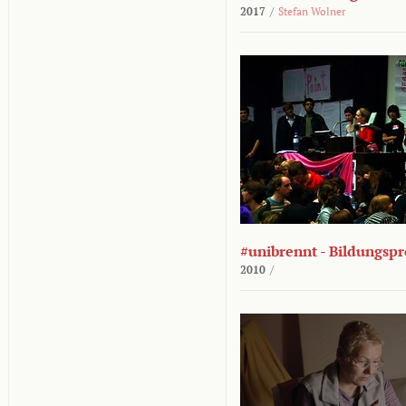
2017
/
Stefan Wolner
#unibrennt - Bildungspr
2010
/