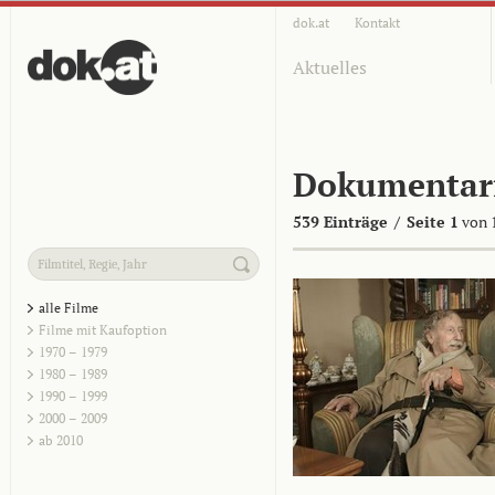
dok.at
Kontakt
Aktuelles
Dokumentar
539 Einträge
/
Seite 1
von 
alle Filme
Filme mit Kaufoption
1970 – 1979
1980 – 1989
1990 – 1999
2000 – 2009
ab 2010