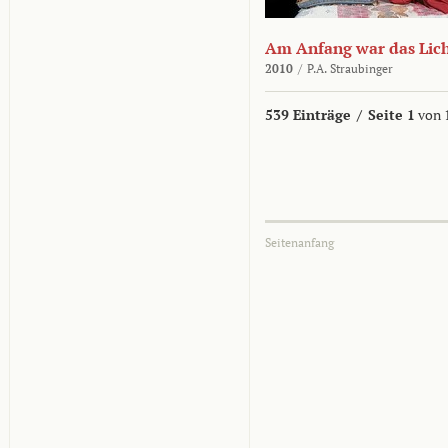
Am Anfang war das Lic
2010
/
P.A. Straubinger
539 Einträge
/
Seite 1
von 
Seitenanfang