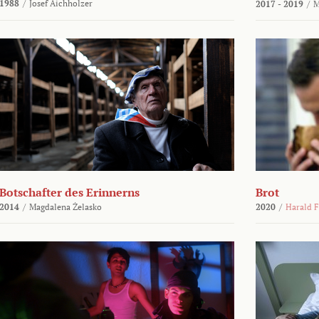
1988
/
Josef Aichholzer
2017 - 2019
/
M
Botschafter des Erinnerns
Brot
2014
/
Magdalena Żelasko
2020
/
Harald F