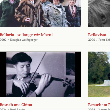
Bellaria - so lange wir leben!
Bellavista
2002
/
Douglas Wolfsperger
2006
/
Peter Sc
Besuch aus China
Besuch im 
2024
/
Paul Rosdy
2024
/
Katrin S