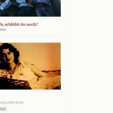
b, schläfst du noch?
Bohun
ceanu
,
Elke Groen
tlich