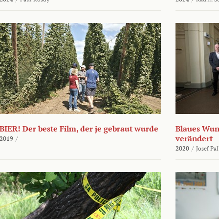
BIER! Der beste Film, der je gebraut wurde
Blaues Wund
verändert
2019
/
2020
/
Josef Pa