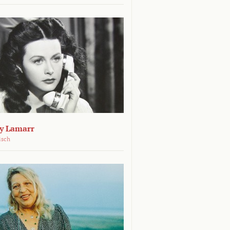
dy Lamarr
isch