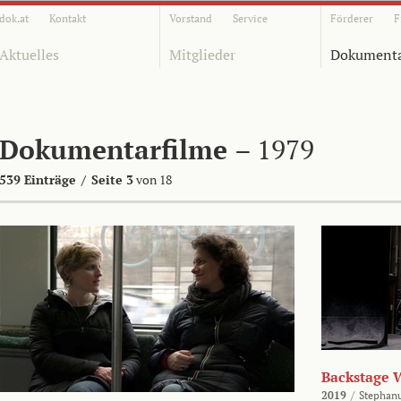
dok.at
Kontakt
Vorstand
Service
Förderer
F
Aktuelles
Mitglieder
Dokumenta
Dokumentarfilme
– 1979
539 Einträge
/
Seite 3
von 18
Backstage 
2019
/
Stephan