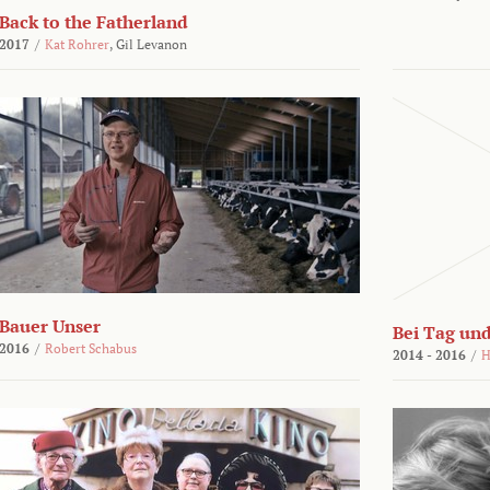
Back to the Fatherland
2017
/
Kat Rohrer
,
Gil Levanon
Bauer Unser
Bei Tag und
2016
/
Robert Schabus
2014 - 2016
/
H