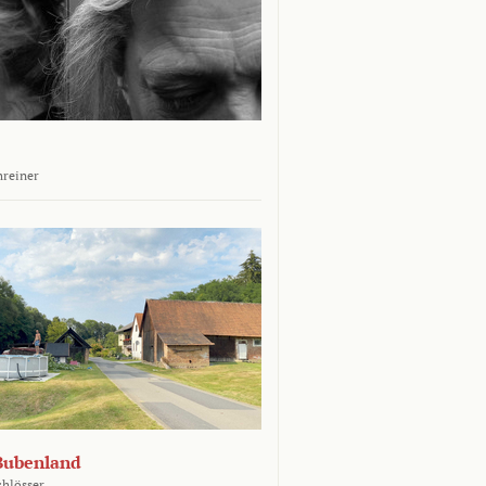
hreiner
Bubenland
chlösser