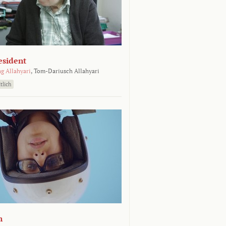
esident
g Allahyari
,
Tom-Dariusch Allahyari
tlich
n