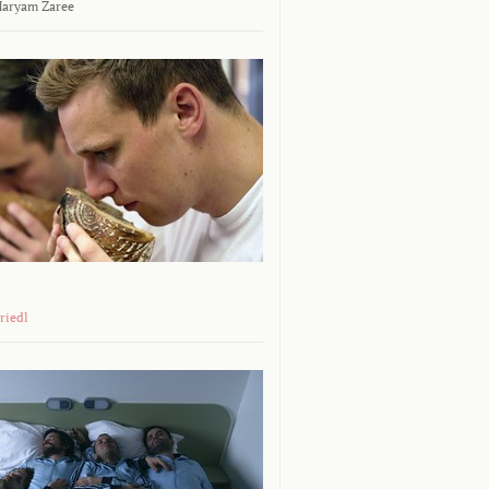
aryam Zaree
riedl