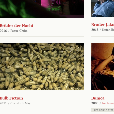
Bruder Jako
Brüder der Nacht
2018
/
Stefan 
2016
/
Patric Chiha
Bulb Fiction
Bunica
2011
/
Christoph Mayr
2005
/
Ina Ivan
Film online erhäl