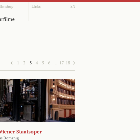
ilmshop
Links
EN
rfilme
1
2
3
4
5
6
…
17
18
Wiener Staatsoper
us Domanig