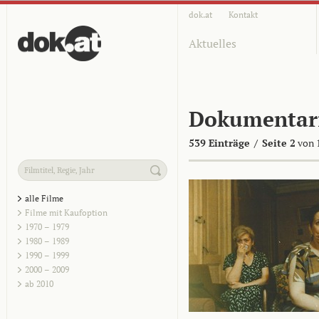
dok.at
Kontakt
Aktuelles
Dokumentar
539 Einträge
/
Seite 2
von 
alle Filme
Filme mit Kaufoption
1970 – 1979
1980 – 1989
1990 – 1999
2000 – 2009
ab 2010