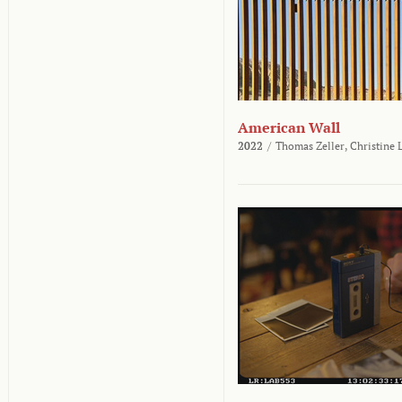
American Wall
2022
/
Thomas Zeller,
Christine 