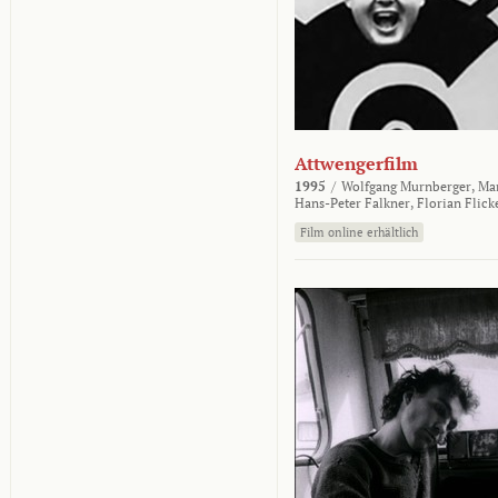
Attwengerfilm
1995
/
Wolfgang Murnberger,
Mar
Hans-Peter Falkner,
Florian Flick
Film online erhältlich