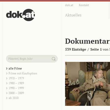
dok.at
Kontakt
Aktuelles
Dokumentar
539 Einträge
/
Seite 1
von 
alle Filme
Filme mit Kaufoption
1970 – 1979
1980 – 1989
1990 – 1999
2000 – 2009
ab 2010