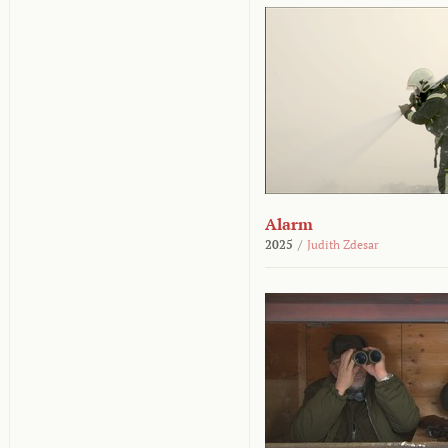
Alarm
2025
/
Judith Zdesar