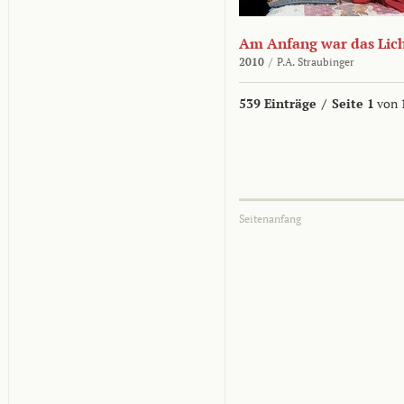
Am Anfang war das Lic
2010
/
P.A. Straubinger
539 Einträge
/
Seite 1
von 
Seitenanfang