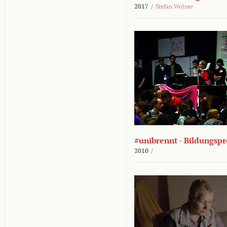
2017
/
Stefan Wolner
#unibrennt - Bildungspr
2010
/