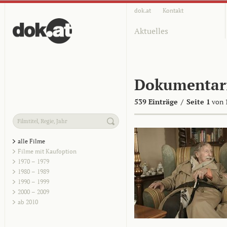
dok.at
Kontakt
Aktuelles
Dokumentar
539 Einträge
/
Seite 1
von 
alle Filme
Filme mit Kaufoption
1970 – 1979
1980 – 1989
1990 – 1999
2000 – 2009
ab 2010