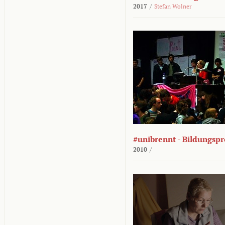
2017
/
Stefan Wolner
#unibrennt - Bildungspr
2010
/