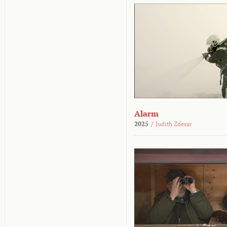
Alarm
2025
/
Judith Zdesar