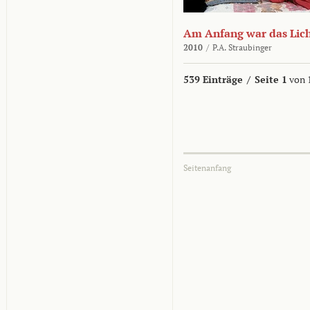
Am Anfang war das Lic
2010
/
P.A. Straubinger
539 Einträge
/
Seite 1
von 
Seitenanfang