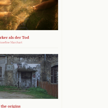
ärker als der Tod
 Josefine Marchart
the origins