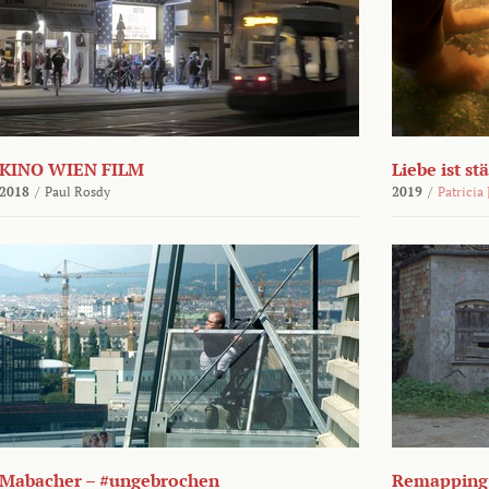
KINO WIEN FILM
Liebe ist st
2018
/
Paul Rosdy
2019
/
Patricia
Mabacher – #ungebrochen
Remapping 