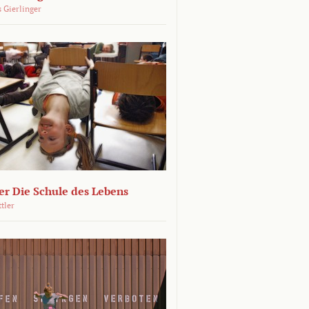
 Gierlinger
r Die Schule des Lebens
ttler