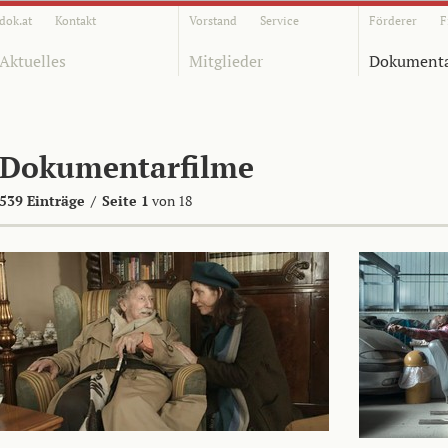
dok.at
Kontakt
Vorstand
Service
Förderer
F
Aktuelles
Mitglieder
Dokumenta
Dokumentarfilme
539 Einträge
/
Seite 1
von 18