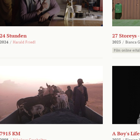
24 Stunden
27 Storeys 
2024
/
Harald Friedl
2023
/
Bianca G
Film online erhäl
7915 KM
A Boy's Life
2008
/
Nikolaus Geyrhalter
2023
/
Florian 