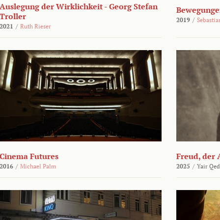
Auslegung der Wirklichkeit - Georg Stefan
Bewegungen
Troller
2019
/
Sebasti
2021
/
Ruth Rieser
Cinema Futures
Freud, der 
2016
/
Michael Palm
2025
/
Yair Qed