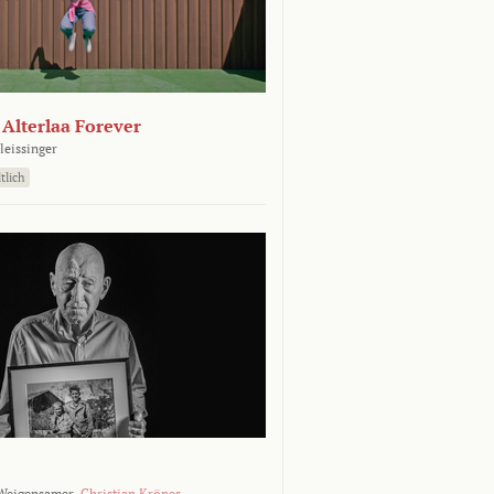
- Alterlaa Forever
leissinger
tlich
Weigensamer,
Christian Krönes