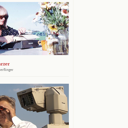
arzer
erflinger