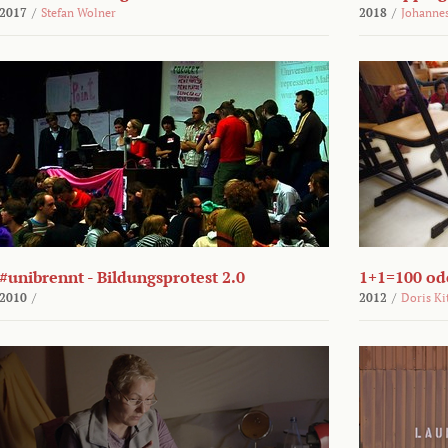
2017
/
Stefan Wolner
2018
/
Johannes
#unibrennt - Bildungsprotest 2.0
1+1=100 ode
2010
/
2012
/
Doris Ki