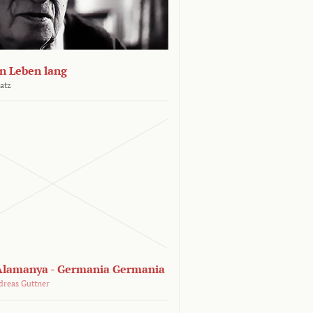
n Leben lang
atz
lamanya - Germania Germania
dreas Guttner