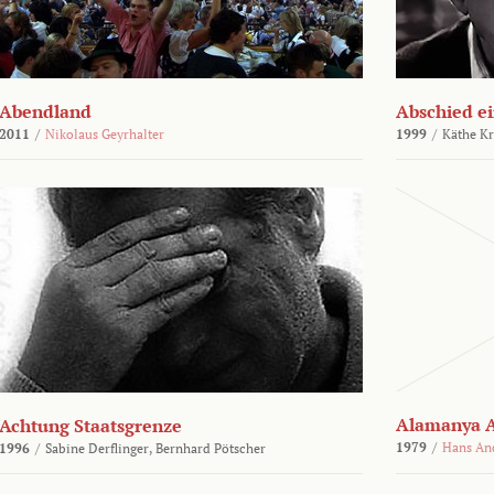
Abendland
Abschied ei
2011
/
Nikolaus Geyrhalter
1999
/
Käthe Kr
Alamanya A
Achtung Staatsgrenze
1979
/
Hans An
1996
/
Sabine Derflinger,
Bernhard Pötscher