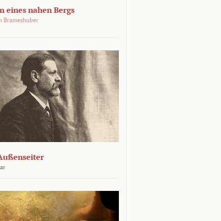
 eines nahen Bergs
an Brameshuber
Außenseiter
ar