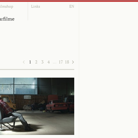
ilmshop
Links
EN
rfilme
1
2
3
4
…
17
18