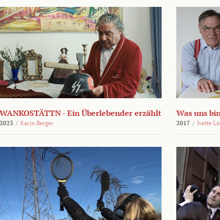
WANKOSTÄTTN - Ein Überlebender erzählt
Was uns bi
2023
/
Karin Berger
2017
/
Ivette L