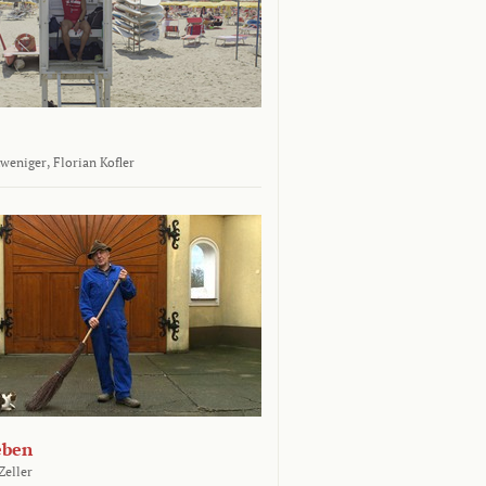
tweniger,
Florian Kofler
eben
Zeller