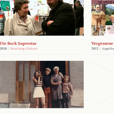
Ute Bock Superstar
Vergessene 
2018
/
Houchang Allahyari
2012
/
Angelika