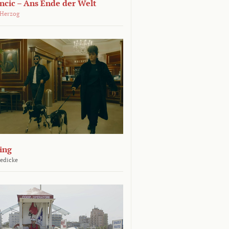
ncic – Ans Ende der Welt
 Herzog
ing
Jedicke