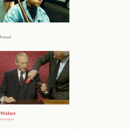
 Freund
 Walzer
ckermann