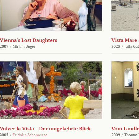
Vienna's Lost Daughters
Vista Mare
2007
/
Mirjam Unger
2023
/
Julia Gu
Volver la Vista – Der umgekehrte Blick
Vom Landl
2005
/
Fridolin Schönwiese
2009
/
Thomas 