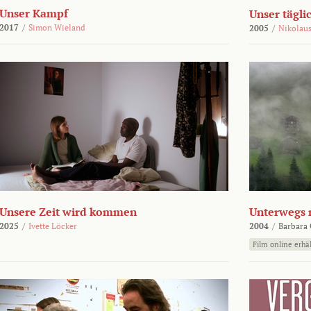
Unser Kampf
Unser tägli
2017
/
Simon Wieland
2005
/
Nikolaus
Unsere Zeit wird kommen
Unterwegs 
2025
/
Ivette Löcker
2004
/
Barbara 
Film online erhäl