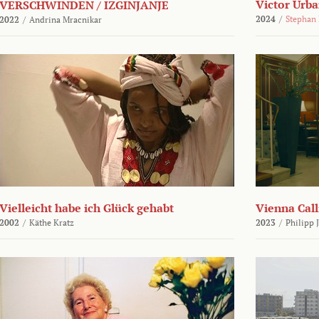
Victor Urba
VERSCHWINDEN / IZGINJANJE
2024
/
Stephan
2022
/
Andrina Mracnikar
Vielleicht habe ich Glück gehabt
Vienna Call
2002
/
Käthe Kratz
2023
/
Philipp 