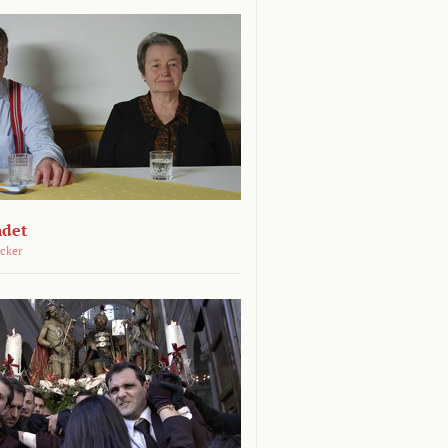
ndet
öcker