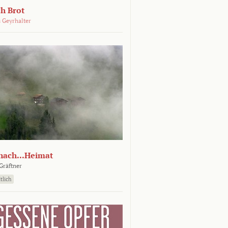
ch Brot
 Geyrhalter
nach...Heimat
Gräftner
tlich