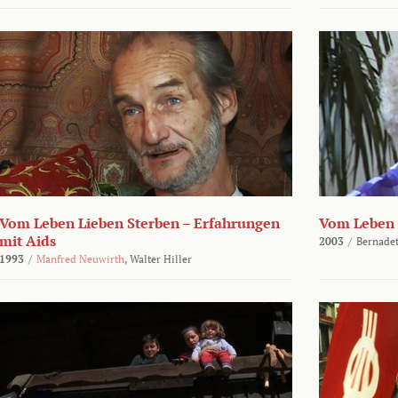
Vom Leben Lieben Sterben – Erfahrungen
Vom Leben 
mit Aids
2003
/
Bernadet
1993
/
Manfred Neuwirth
,
Walter Hiller