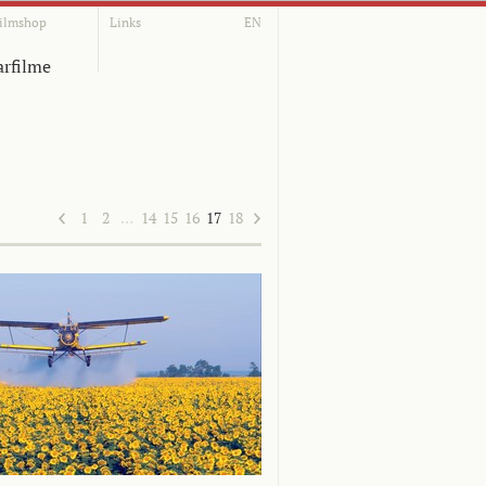
ilmshop
Links
EN
rfilme
1
2
…
14
15
16
17
18