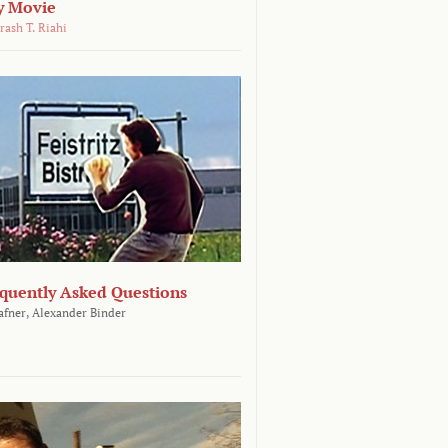
y Movie
rash T. Riahi
equently Asked Questions
afner,
Alexander Binder