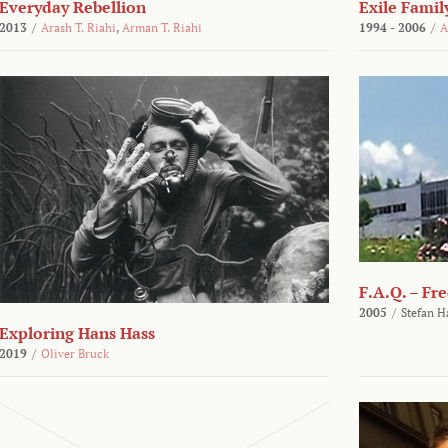
Everyday Rebellion
Exile Famil
2013
/
Arash T. Riahi
,
Arman T. Riahi
1994 - 2006
/
A
F.A.Q. – Fr
2005
/
Stefan H
Exploring Hans Hass
2019
/
Oliver Bruck