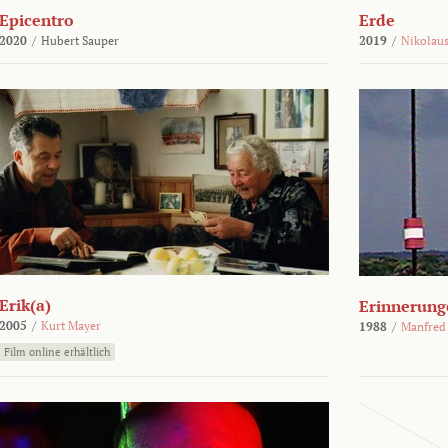
Epicentro
Erde
2020
/
Hubert Sauper
2019
/
Nikolaus
Erik(a)
Erinnerung
2005
/
Kurt Mayer
1988
/
Manfred
Film online erhältlich