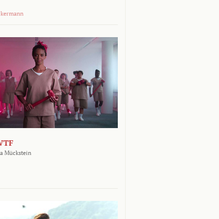
ckermann
WTF
a Mückstein