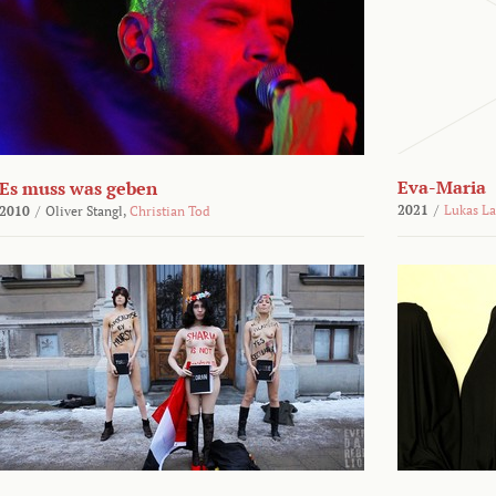
Eva-Maria
Es muss was geben
2021
/
Lukas L
2010
/
Oliver Stangl,
Christian Tod