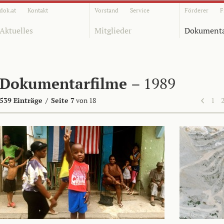
dok.at
Kontakt
Vorstand
Service
Förderer
F
Aktuelles
Mitglieder
Dokumenta
Dokumentarfilme
– 1989
539 Einträge
/
Seite 7
von 18
1