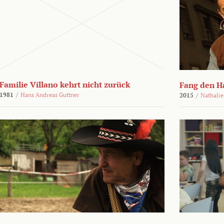
Familie Villano kehrt nicht zurück
Fang den H
1981
/
Hans Andreas Guttner
2015
/
Nathalie