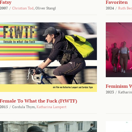
Fatsy
Favoriten
2007
/
Christian Tod
,
Oliver Stangl
2024
/
Ruth Be
Feminism 
2023
/
Katharin
Female To What the Fuck (FtWTF)
2015
/
Cordula Thym,
Katharina Lampert