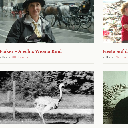
Fiaker – A echts Weana Kind
Fiesta auf 
2022
/
Ulli Gladik
2012
/
Claudia