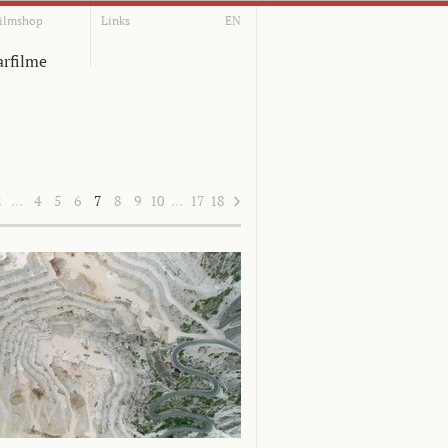
ilmshop
Links
EN
rfilme
2
…
4
5
6
7
8
9
10
…
17
18