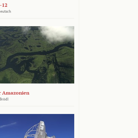
–12
Deutsch
er Amazonien
Brödl