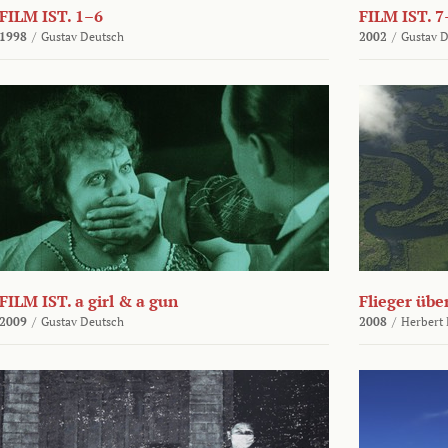
FILM IST. 1–6
FILM IST. 7
1998
/
Gustav Deutsch
2002
/
Gustav 
FILM IST. a girl & a gun
Flieger üb
2009
/
Gustav Deutsch
2008
/
Herbert 