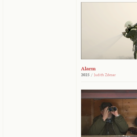
Alarm
2025
/
Judith Zdesar