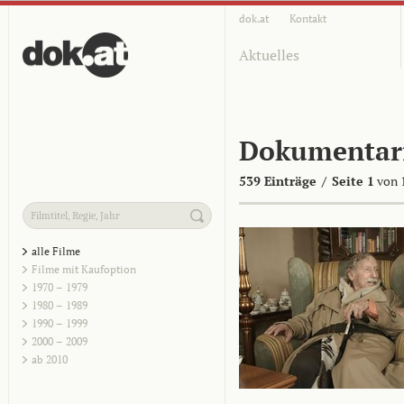
dok.at
Kontakt
Aktuelles
Dokumentar
539 Einträge
/
Seite 1
von 
alle Filme
Filme mit Kaufoption
1970 – 1979
1980 – 1989
1990 – 1999
2000 – 2009
ab 2010