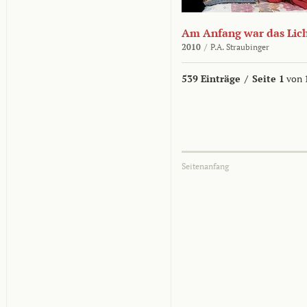
Am Anfang war das Lic
2010
/
P.A. Straubinger
539 Einträge
/
Seite 1
von 
Seitenanfang