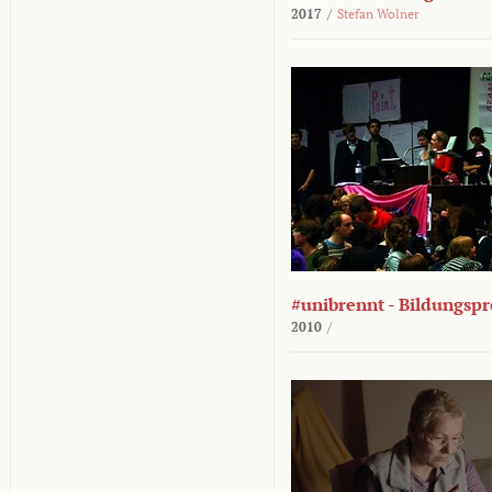
2017
/
Stefan Wolner
#unibrennt - Bildungspr
2010
/