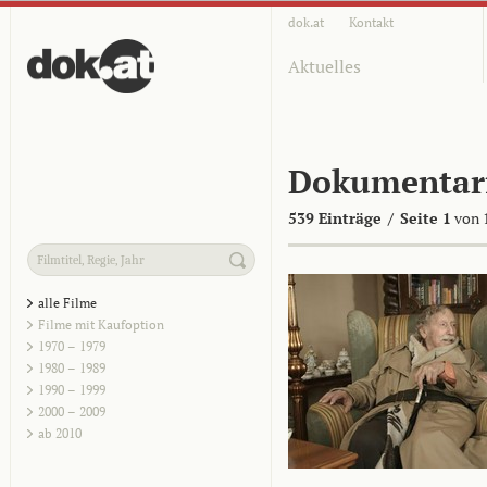
dok.at
Kontakt
Aktuelles
Dokumentar
539 Einträge
/
Seite 1
von 
alle Filme
Filme mit Kaufoption
1970 – 1979
1980 – 1989
1990 – 1999
2000 – 2009
ab 2010