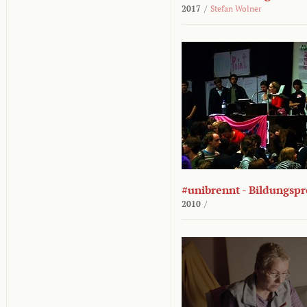
2017
/
Stefan Wolner
#unibrennt - Bildungspr
2010
/