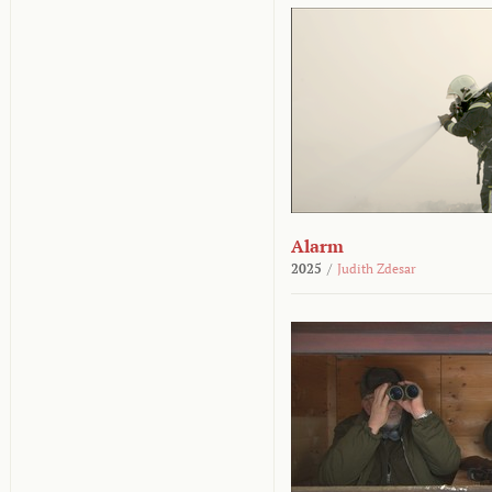
Alarm
2025
/
Judith Zdesar