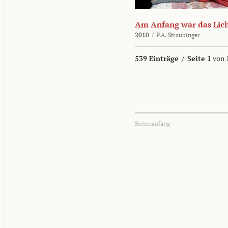
Am Anfang war das Lic
2010
/
P.A. Straubinger
539 Einträge
/
Seite 1
von 
Seitenanfang