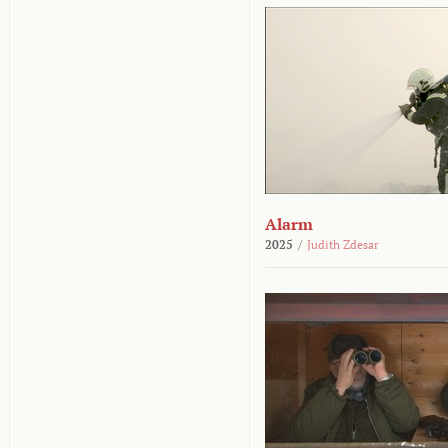
Alarm
2025
/
Judith Zdesar