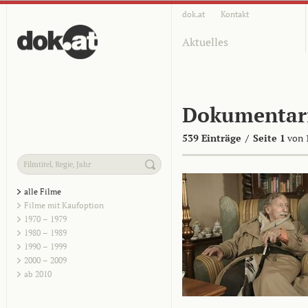
dok.at
Kontakt
Aktuelles
Dokumentar
539 Einträge
/
Seite 1
von 
alle Filme
Filme mit Kaufoption
1970 – 1979
1980 – 1989
1990 – 1999
2000 – 2009
ab 2010