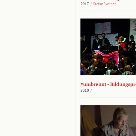
2017
/
Stefan Wolner
#unibrennt - Bildungspr
2010
/