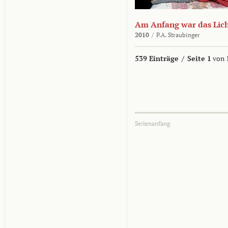
Am Anfang war das Lic
2010
/
P.A. Straubinger
539 Einträge
/
Seite 1
von 
Seitenanfang