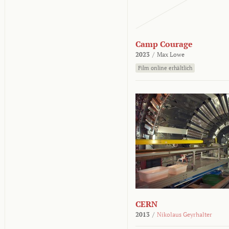
Camp Courage
2023
/
Max Lowe
Film online erhältlich
CERN
2013
/
Nikolaus Geyrhalter