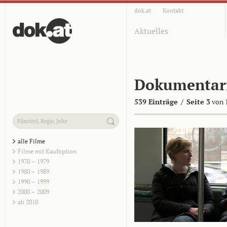
dok.at
Kontakt
Aktuelles
Dokumentar
539 Einträge
/
Seite 3
von 
alle Filme
Filme mit Kaufoption
1970 – 1979
1980 – 1989
1990 – 1999
2000 – 2009
ab 2010