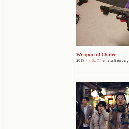
Weapon of Choice
2017
/
Fritz Ofner
,
Eva Hausberg