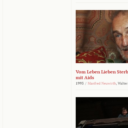
Vom Leben Lieben Sterb
mit Aids
1993
/
Manfred Neuwirth
,
Walter