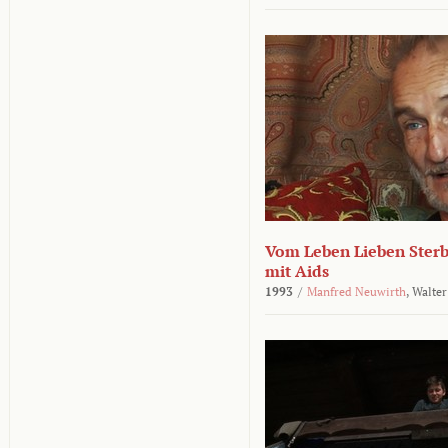
Vom Leben Lieben Sterb
mit Aids
1993
/
Manfred Neuwirth
,
Walter