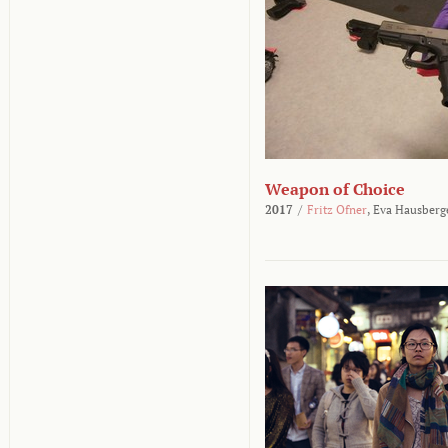
Weapon of Choice
2017
/
Fritz Ofner
,
Eva Hausberg