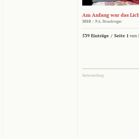
Am Anfang war das Lic
2010
/
P.A. Straubinger
539 Einträge
/
Seite 1
von 
Seitenanfang