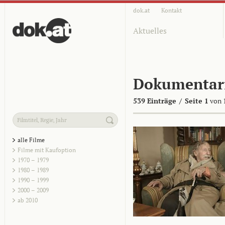
dok.at
Kontakt
Aktuelles
Dokumentar
539 Einträge
/
Seite 1
von 
alle Filme
Filme mit Kaufoption
1970 – 1979
1980 – 1989
1990 – 1999
2000 – 2009
ab 2010