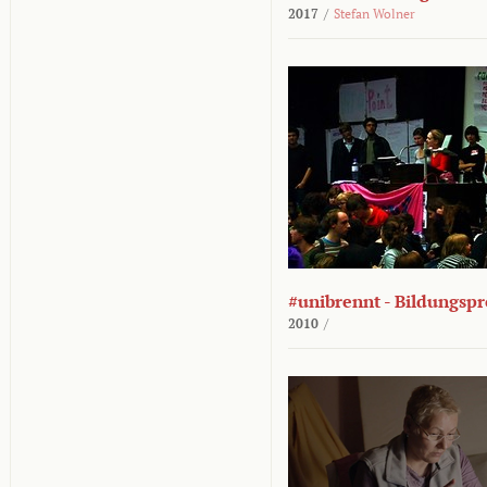
2017
/
Stefan Wolner
#unibrennt - Bildungspr
2010
/