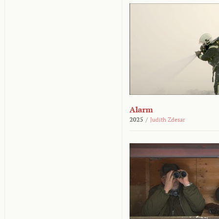
Alarm
2025
/
Judith Zdesar