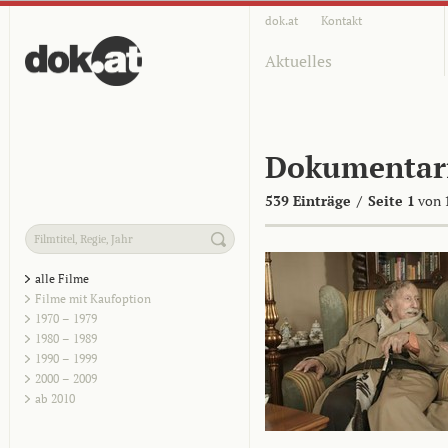
dok.at
Kontakt
Aktuelles
Dokumentar
539 Einträge
/
Seite 1
von 
alle Filme
Filme mit Kaufoption
1970 – 1979
1980 – 1989
1990 – 1999
2000 – 2009
ab 2010