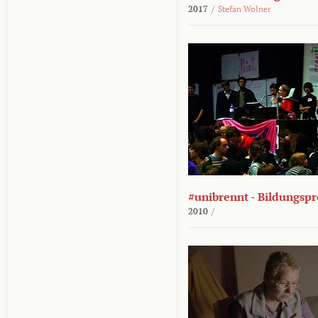
2017
/
Stefan Wolner
#unibrennt - Bildungspr
2010
/