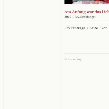
Am Anfang war das Lic
2010
/
P.A. Straubinger
539 Einträge
/
Seite 1
von 
Seitenanfang