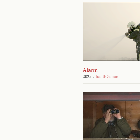
Alarm
2025
/
Judith Zdesar