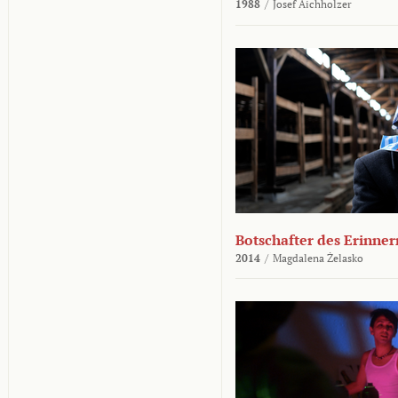
1988
/
Josef Aichholzer
Botschafter des Erinner
2014
/
Magdalena Żelasko