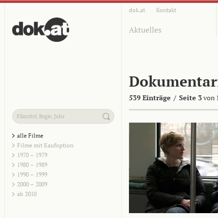
dok.at
Kontakt
Aktuelles
Dokumentar
539 Einträge
/
Seite 3
von 
alle Filme
Filme mit Kaufoption
1970 – 1979
1980 – 1989
1990 – 1999
2000 – 2009
ab 2010