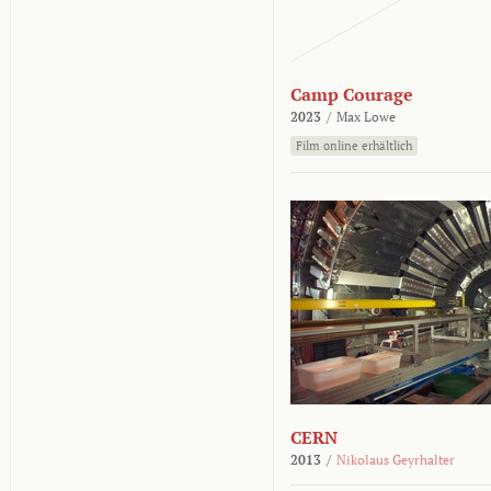
Camp Courage
2023
/
Max Lowe
Film online erhältlich
CERN
2013
/
Nikolaus Geyrhalter