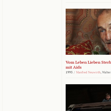
Vom Leben Lieben Sterb
mit Aids
1993
/
Manfred Neuwirth
,
Walter