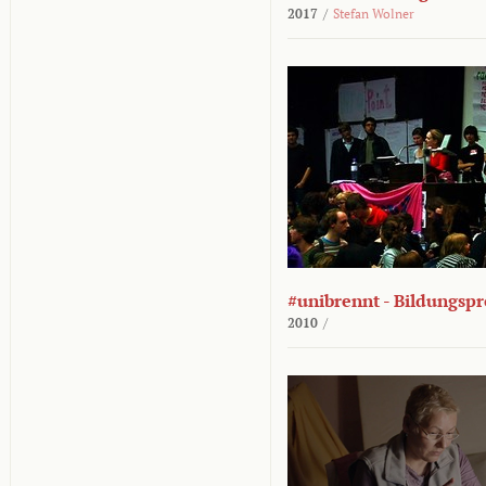
2017
/
Stefan Wolner
#unibrennt - Bildungspr
2010
/