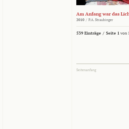
Am Anfang war das Lic
2010
/
P.A. Straubinger
539 Einträge
/
Seite 1
von 
Seitenanfang