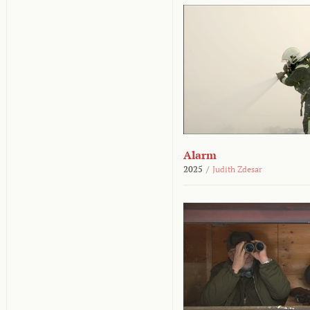
Alarm
2025
/
Judith Zdesar