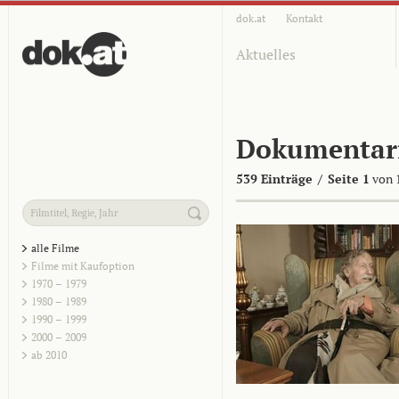
dok.at
Kontakt
Aktuelles
Dokumentar
539 Einträge
/
Seite 1
von 
alle Filme
Filme mit Kaufoption
1970 – 1979
1980 – 1989
1990 – 1999
2000 – 2009
ab 2010