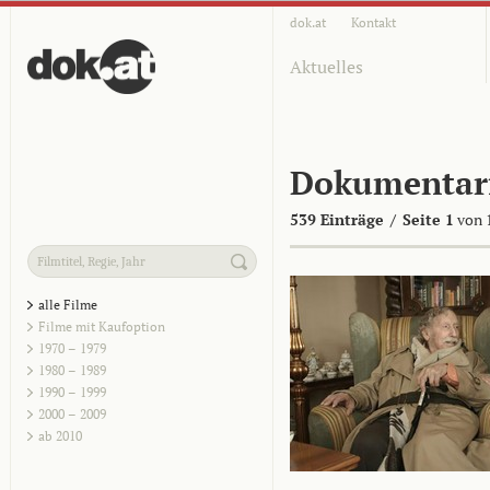
dok.at
Kontakt
Aktuelles
Dokumentar
539 Einträge
/
Seite 1
von 
alle Filme
Filme mit Kaufoption
1970 – 1979
1980 – 1989
1990 – 1999
2000 – 2009
ab 2010