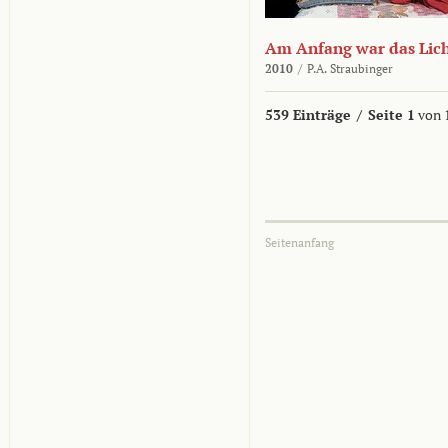
Am Anfang war das Lic
2010
/
P.A. Straubinger
539 Einträge
/
Seite 1
von 
Seitenanfang