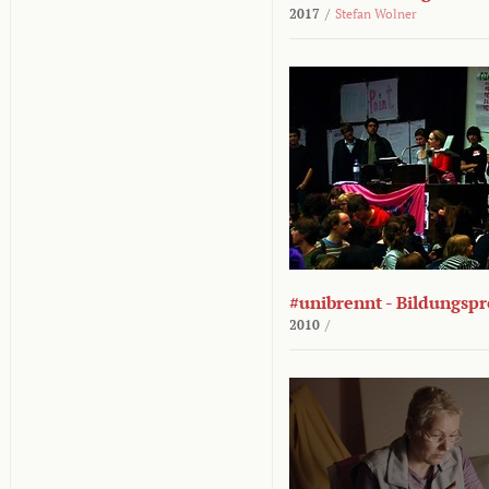
2017
/
Stefan Wolner
#unibrennt - Bildungspr
2010
/