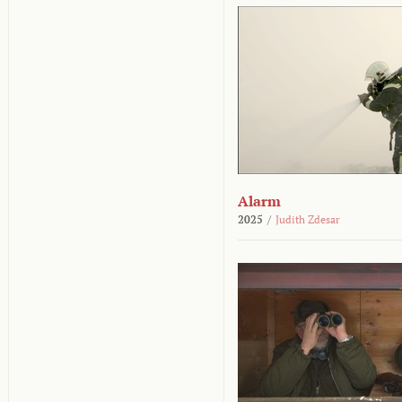
Alarm
2025
/
Judith Zdesar