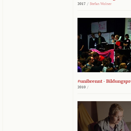
2017
/
Stefan Wolner
#unibrennt - Bildungspr
2010
/