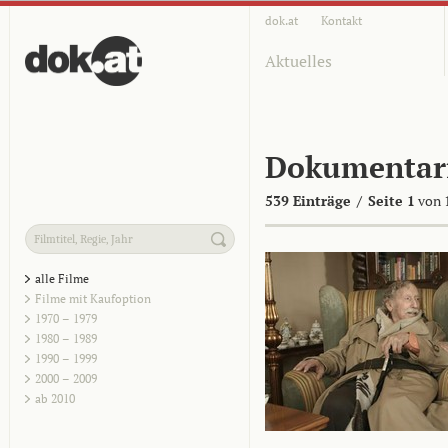
dok.at
Kontakt
Aktuelles
Dokumentar
539 Einträge
/
Seite 1
von 
alle Filme
Filme mit Kaufoption
1970 – 1979
1980 – 1989
1990 – 1999
2000 – 2009
ab 2010