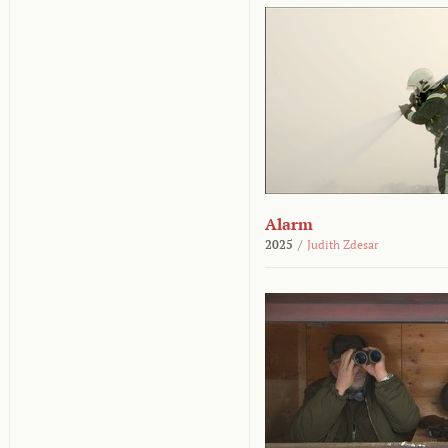
Alarm
2025
/
Judith Zdesar