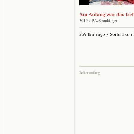
Am Anfang war das Lic
2010
/
P.A. Straubinger
539 Einträge
/
Seite 1
von 
Seitenanfang