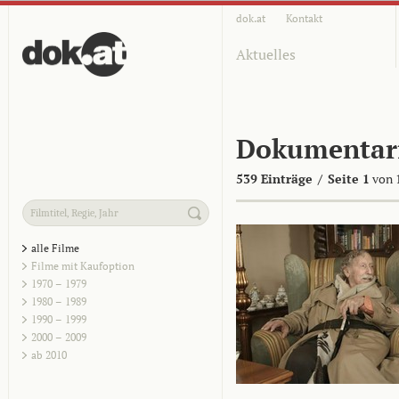
dok.at
Kontakt
Aktuelles
Dokumentar
539 Einträge
/
Seite 1
von 
alle Filme
Filme mit Kaufoption
1970 – 1979
1980 – 1989
1990 – 1999
2000 – 2009
ab 2010