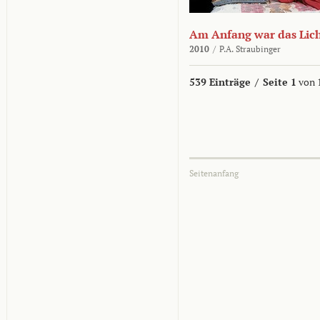
Am Anfang war das Lic
2010
/
P.A. Straubinger
539 Einträge
/
Seite 1
von 
Seitenanfang