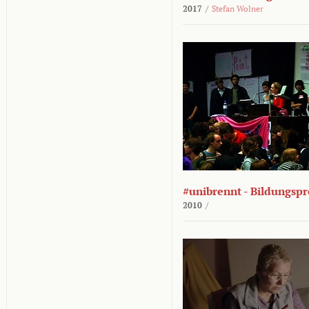
2017
/
Stefan Wolner
#unibrennt - Bildungspr
2010
/