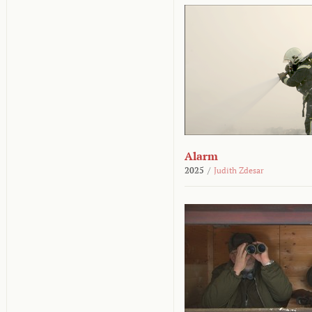
Alarm
2025
/
Judith Zdesar