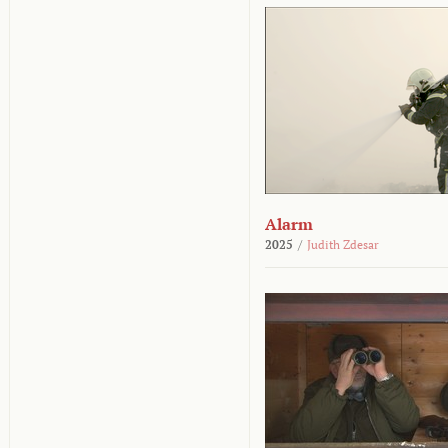
Alarm
2025
/
Judith Zdesar