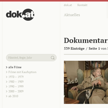
dok.at
Kontakt
Aktuelles
Dokumentar
539 Einträge
/
Seite 1
von 
alle Filme
Filme mit Kaufoption
1970 – 1979
1980 – 1989
1990 – 1999
2000 – 2009
ab 2010