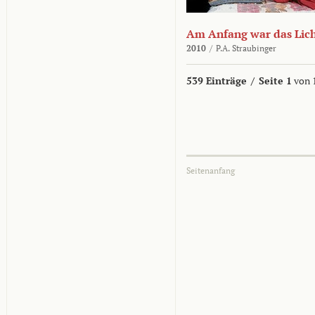
Am Anfang war das Lic
2010
/
P.A. Straubinger
539 Einträge
/
Seite 1
von 
Seitenanfang