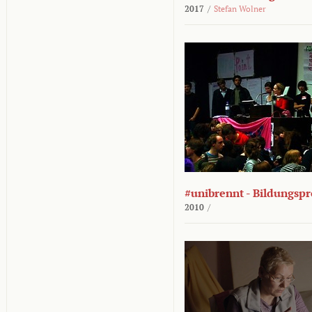
2017
/
Stefan Wolner
#unibrennt - Bildungspr
2010
/