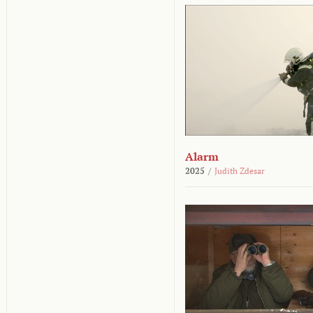
Alarm
2025
/
Judith Zdesar