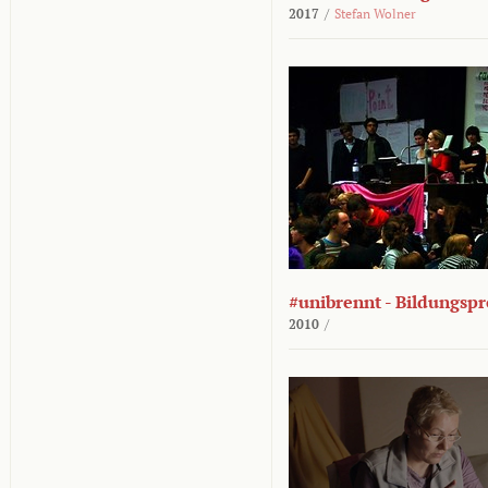
2017
/
Stefan Wolner
#unibrennt - Bildungspr
2010
/