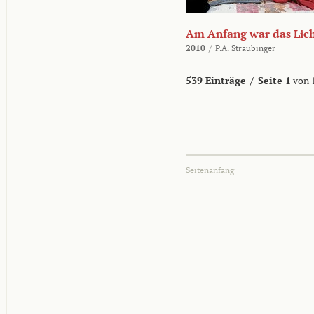
Am Anfang war das Lic
2010
/
P.A. Straubinger
539 Einträge
/
Seite 1
von 
Seitenanfang