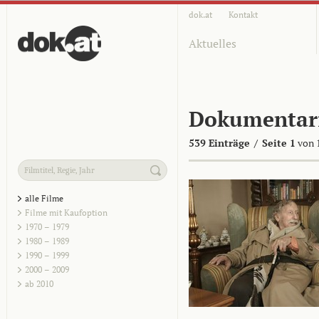
dok.at
Kontakt
Aktuelles
Dokumentar
539 Einträge
/
Seite 1
von 
alle Filme
Filme mit Kaufoption
1970 – 1979
1980 – 1989
1990 – 1999
2000 – 2009
ab 2010