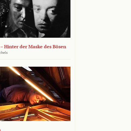
 – Hinter der Maske des Bösen
chels
a