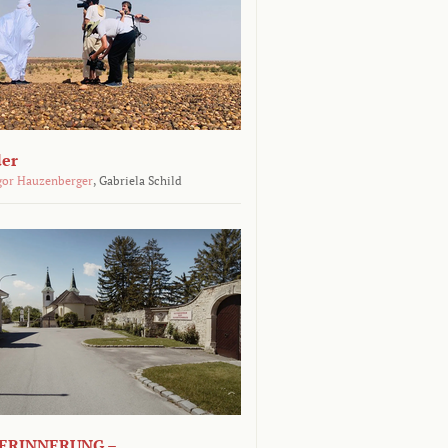
der
gor Hauzenberger
,
Gabriela Schild
ERINNERUNG –