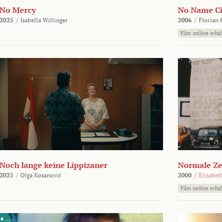
No Mercy
No Name Ci
2025
/
Isabella Willinger
2006
/
Florian 
Film online erhäl
Noch lange keine Lippizaner
Normale Ze
2025
/
Olga Kosanović
2000
/
Elisabet
Film online erhäl