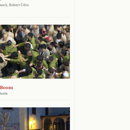
ranck,
Robert Cibis
n Boom
Boote