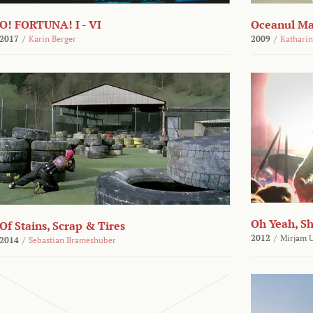
O! FORTUNA! I - VI
Oceanul M
2017
/
Karin Berger
2009
/
Kathari
Oh Yeah, S
Of Stains, Scrap & Tires
2012
/
Mirjam 
2014
/
Sebastian Brameshuber