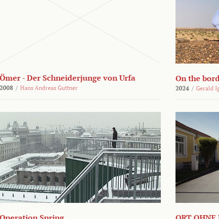
Ömer - Der Schneiderjunge von Urfa
On the bor
2008
/
Hans Andreas Guttner
2024
/
Gerald I
Operation Spring
ORT OHNE 