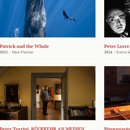
Patrick and the Whale
Peter Lorre
2022
/
Mark Fletcher
2024
/
Evelyn S
Peter Turrini. RÜCKKEHR AN MEINEN
Pianomani