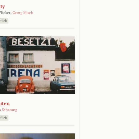
ty
Flicker,
Georg Misch
tlich
iten
h Scharang
tlich