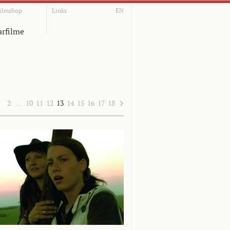
ilmshop
Links
EN
rfilme
1
2
…
10
11
12
13
14
15
16
17
18