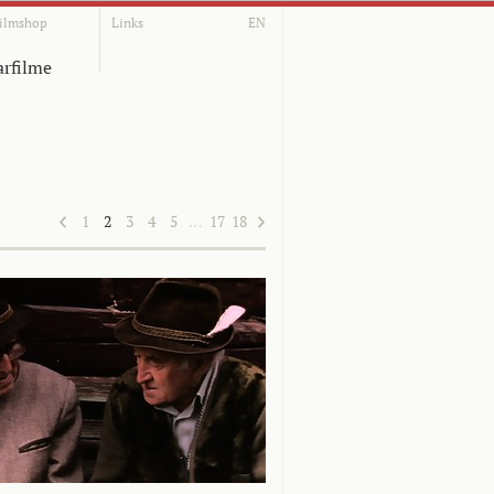
ilmshop
Links
EN
rfilme
1
2
3
4
5
…
17
18