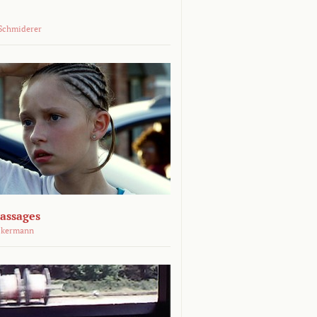
Schmiderer
assages
ckermann