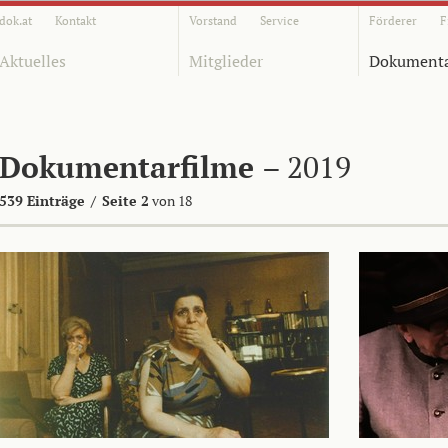
dok.at
Kontakt
Vorstand
Service
Förderer
F
Aktuelles
Mitglieder
Dokumenta
Dokumentarfilme
– 2019
539 Einträge
/
Seite 2
von 18