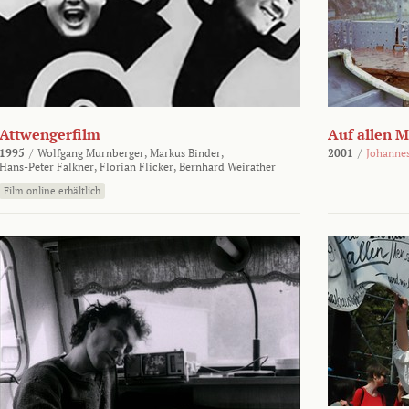
Attwengerfilm
Auf allen 
1995
/
Wolfgang Murnberger,
Markus Binder,
2001
/
Johanne
Hans-Peter Falkner,
Florian Flicker,
Bernhard Weirather
Film online erhältlich