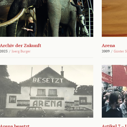
Archiv der Zukunft
Arena
2023
/
Joerg Burger
2009
/
Günter 
Arena besetzt
Artikel 7 –