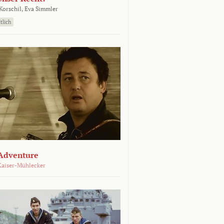
orschil,
Eva Simmler
tlich
Adventure
Kaiser-Mühlecker