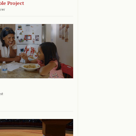
le Project
rer
st