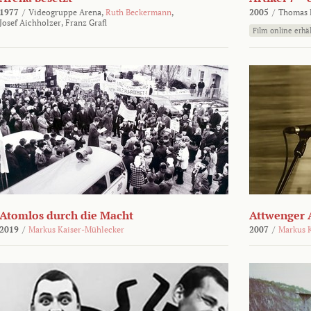
1977
/
Videogruppe Arena,
Ruth Beckermann
,
2005
/
Thomas K
Josef Aichholzer,
Franz Grafl
Film online erhäl
Atomlos durch die Macht
Attwenger 
2019
/
Markus Kaiser-Mühlecker
2007
/
Markus 