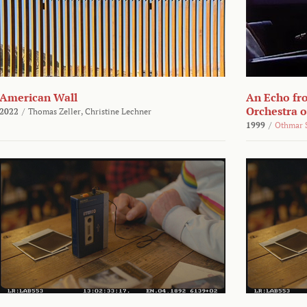
American Wall
An Echo fr
Orchestra 
2022
/
Thomas Zeller,
Christine Lechner
1999
/
Othmar 