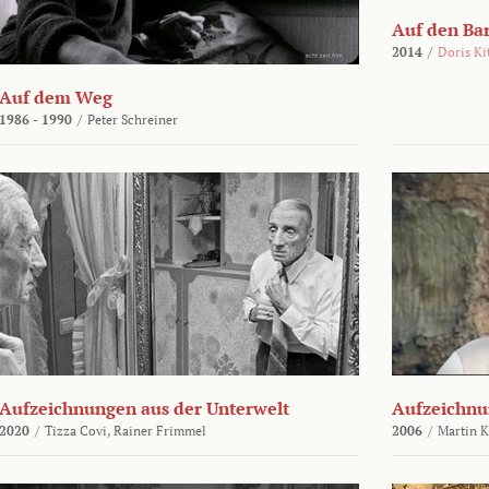
Auf den Ba
2014
/
Doris Ki
Auf dem Weg
1986 - 1990
/
Peter Schreiner
Aufzeichnungen aus der Unterwelt
Aufzeichnu
2020
/
Tizza Covi,
Rainer Frimmel
2006
/
Martin 