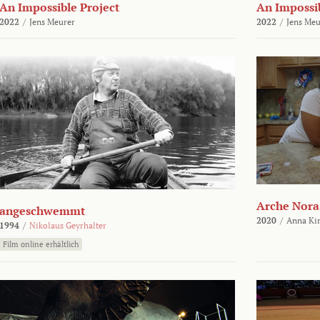
An Impossible Project
An Impossib
2022
/
Jens Meurer
2022
/
Jens Meu
Arche Nora
angeschwemmt
2020
/
Anna Kir
1994
/
Nikolaus Geyrhalter
Film online erhältlich