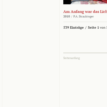
Am Anfang war das Lic
2010
/
P.A. Straubinger
539 Einträge
/
Seite 1
von 
Seitenanfang