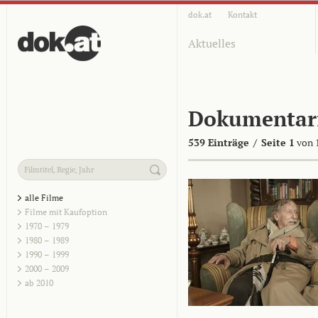
dok.at
Kontakt
Aktuelles
Dokumentar
539 Einträge
/
Seite 1
von 
alle Filme
Filme mit Kaufoption
1970 – 1979
1980 – 1989
1990 – 1999
2000 – 2009
ab 2010