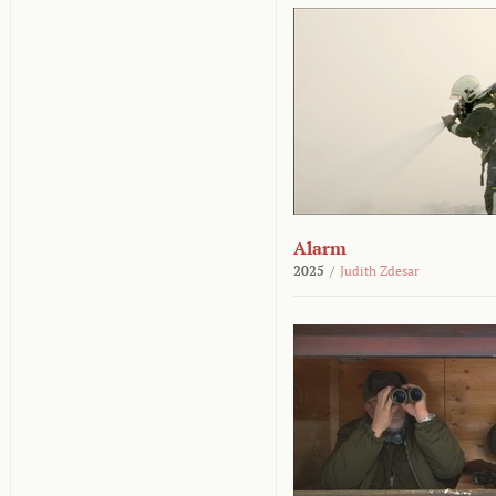
Alarm
2025
/
Judith Zdesar