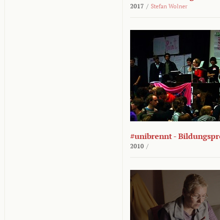
2017
/
Stefan Wolner
#unibrennt - Bildungspr
2010
/