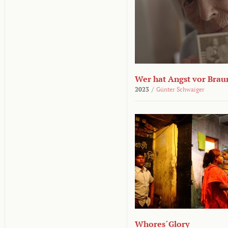
Wer hat Angst vor Brau
2023
/
Günter Schwaiger
Whores´Glory