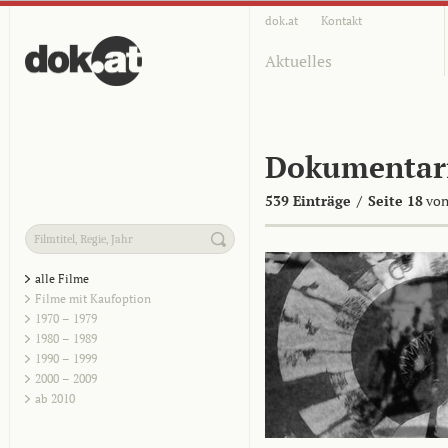
dok.at
Kontakt
Aktuelles
Dokumentar
539 Einträge
/
Seite 18
von
alle Filme
Filme mit Kaufoption
1970 – 1979
1980 – 1989
1990 – 1999
2000 – 2009
ab 2010