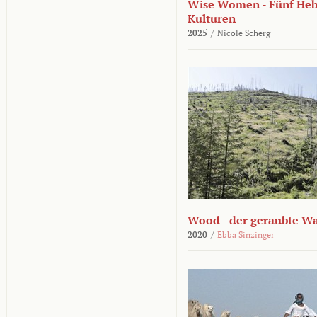
Wise Women - Fünf He
Kulturen
2025
/
Nicole Scherg
Wood - der geraubte W
2020
/
Ebba Sinzinger