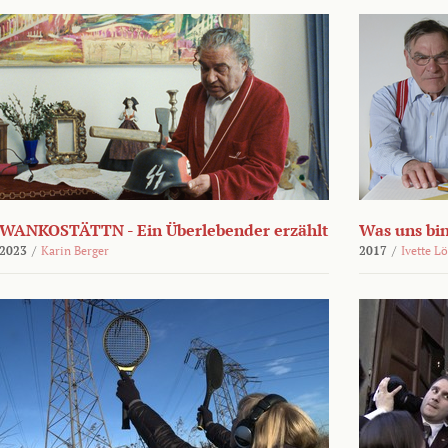
WANKOSTÄTTN - Ein Überlebender erzählt
Was uns bi
2023
/
Karin Berger
2017
/
Ivette L