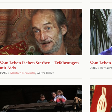
Vom Leben Lieben Sterben – Erfahrungen
Vom Leben 
mit Aids
2003
/
Bernadet
1993
/
Manfred Neuwirth
,
Walter Hiller