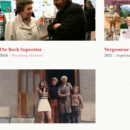
Ute Bock Superstar
Vergessene 
2018
/
Houchang Allahyari
2012
/
Angelika