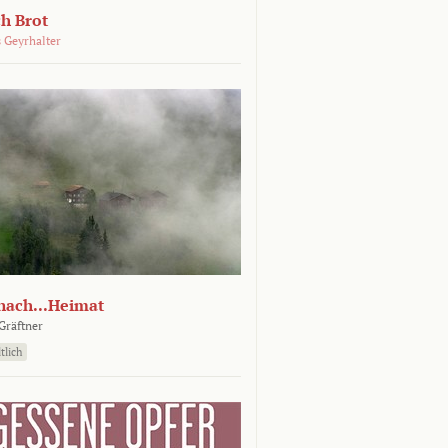
ch Brot
 Geyrhalter
nach...Heimat
Gräftner
tlich