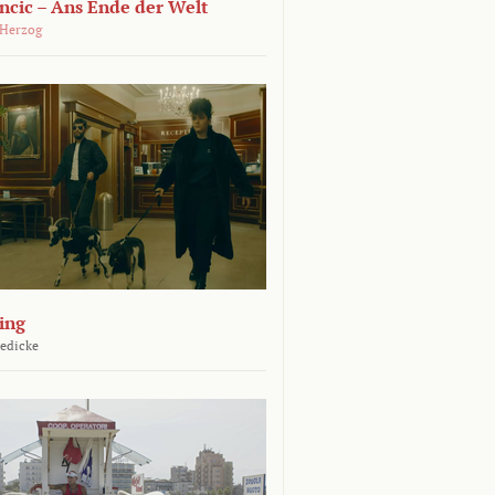
ncic – Ans Ende der Welt
 Herzog
ing
Jedicke