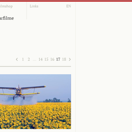
ilmshop
Links
EN
rfilme
1
2
…
14
15
16
17
18