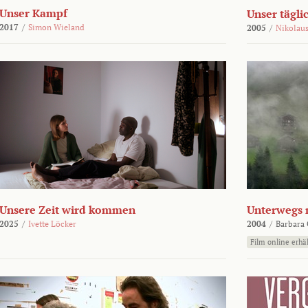
Unser Kampf
Unser tägli
2017
/
Simon Wieland
2005
/
Nikolaus
Unsere Zeit wird kommen
Unterwegs 
2025
/
Ivette Löcker
2004
/
Barbara 
Film online erhäl