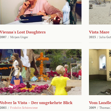
Vienna's Lost Daughters
Vista Mare
2007
/
Mirjam Unger
2023
/
Julia Gu
Volver la Vista – Der umgekehrte Blick
Vom Landl
2005
/
Fridolin Schönwiese
2009
/
Thomas 