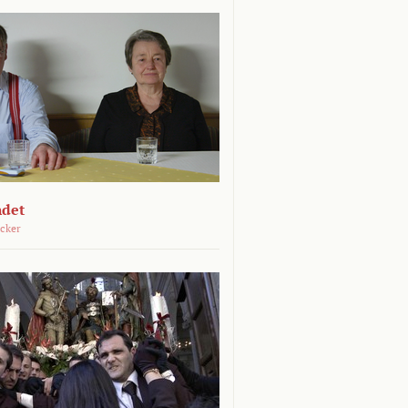
ndet
öcker