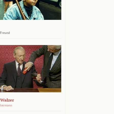
 Freund
 Walzer
ckermann