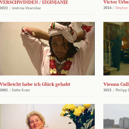
Victor Urba
VERSCHWINDEN / IZGINJANJE
2024
/
Stephan
2022
/
Andrina Mracnikar
Vielleicht habe ich Glück gehabt
Vienna Call
2002
/
Käthe Kratz
2023
/
Philipp 