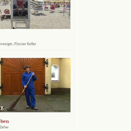
tweniger,
Florian Kofler
eben
Zeller