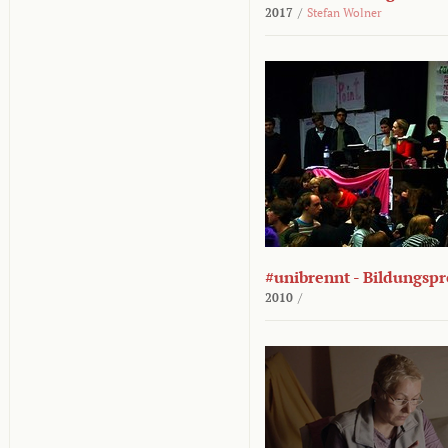
2017
/
Stefan Wolner
#unibrennt - Bildungspr
2010
/