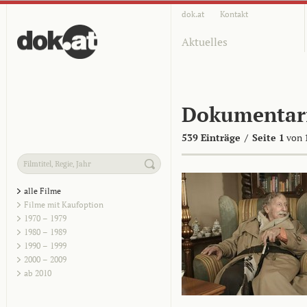
dok.at
Kontakt
Aktuelles
Dokumentar
539 Einträge
/
Seite 1
von 
alle Filme
Filme mit Kaufoption
1970 – 1979
1980 – 1989
1990 – 1999
2000 – 2009
ab 2010