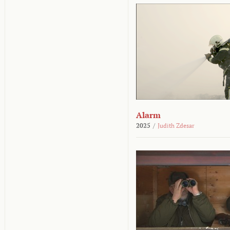
Alarm
2025
/
Judith Zdesar