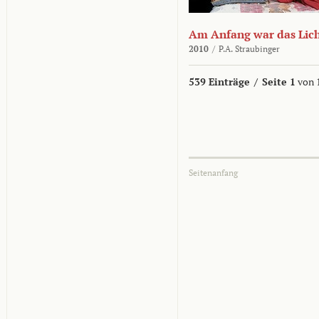
Am Anfang war das Lic
2010
/
P.A. Straubinger
539 Einträge
/
Seite 1
von 
Seitenanfang