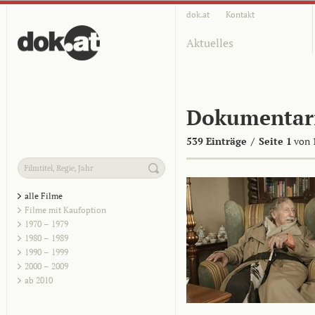
dok.at
Kontakt
Aktuelles
Dokumentar
539 Einträge
/
Seite 1
von 
alle Filme
Filme mit Kaufoption
1970 – 1979
1980 – 1989
1990 – 1999
2000 – 2009
ab 2010