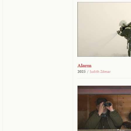
Alarm
2025
/
Judith Zdesar