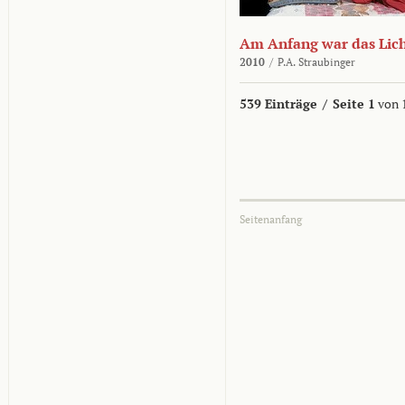
Am Anfang war das Lic
2010
/
P.A. Straubinger
539 Einträge
/
Seite 1
von 
Seitenanfang