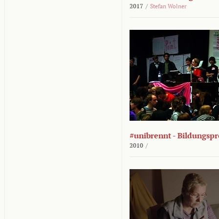
2017
/
Stefan Wolner
#unibrennt - Bildungspr
2010
/