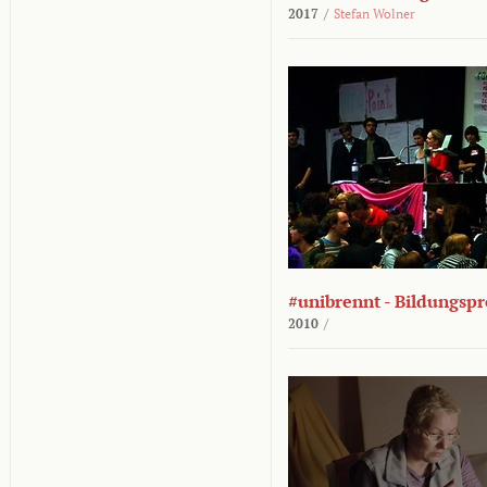
2017
/
Stefan Wolner
#unibrennt - Bildungspr
2010
/