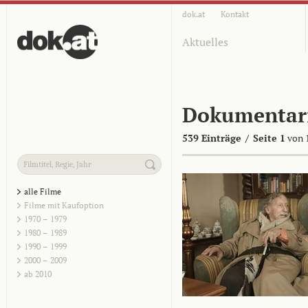
dok.at
Kontakt
Aktuelles
Dokumentar
539 Einträge
/
Seite 1
von 
alle Filme
Filme mit Kaufoption
1970 – 1979
1980 – 1989
1990 – 1999
2000 – 2009
ab 2010