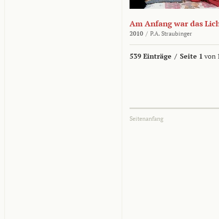
Am Anfang war das Lic
2010
/
P.A. Straubinger
539 Einträge
/
Seite 1
von 
Seitenanfang