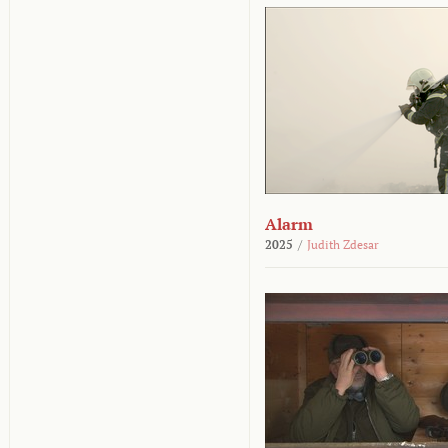
Alarm
2025
/
Judith Zdesar