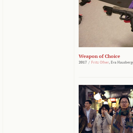
Weapon of Choice
2017
/
Fritz Ofner
,
Eva Hausberg