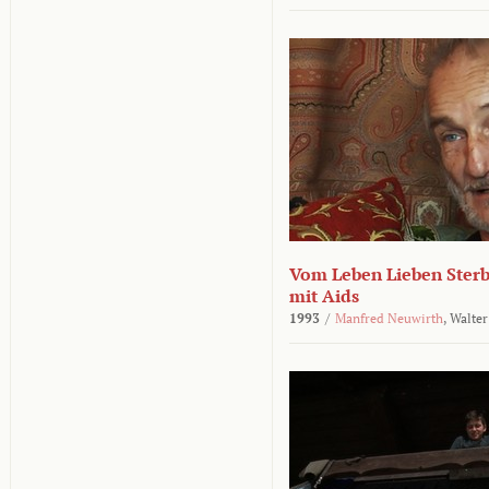
Vom Leben Lieben Sterb
mit Aids
1993
/
Manfred Neuwirth
,
Walter