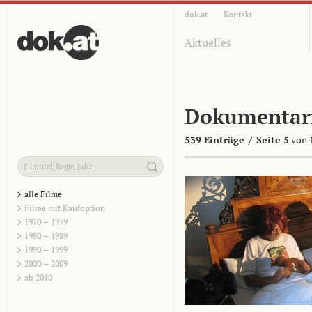
dok.at
Kontakt
Aktuelles
Dokumentar
539 Einträge
/
Seite 5
von 
alle Filme
Filme mit Kaufoption
1970 – 1979
1980 – 1989
1990 – 1999
2000 – 2009
ab 2010