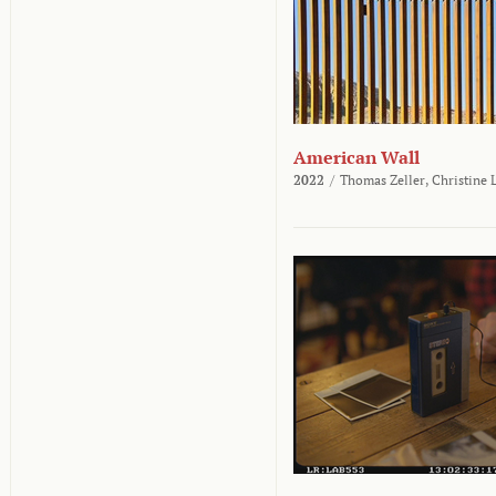
American Wall
2022
/
Thomas Zeller,
Christine 