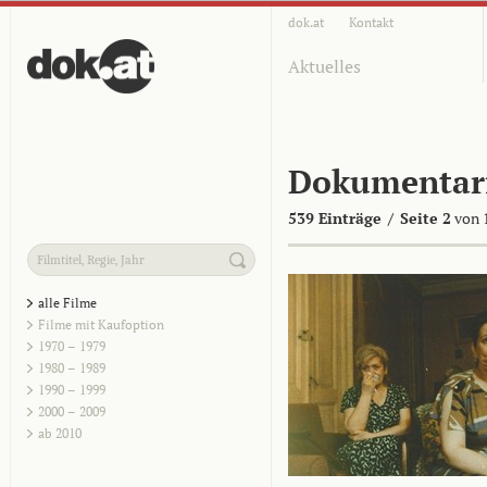
dok.at
Kontakt
Aktuelles
Dokumentar
539 Einträge
/
Seite 2
von 
alle Filme
Filme mit Kaufoption
1970 – 1979
1980 – 1989
1990 – 1999
2000 – 2009
ab 2010