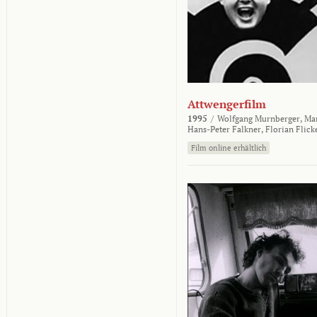
Attwengerfilm
1995
/
Wolfgang Murnberger,
Mar
Hans-Peter Falkner,
Florian Flick
Film online erhältlich