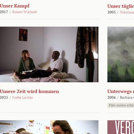
Unser Kampf
Unser tägli
2017
/
Simon Wieland
2005
/
Nikolaus
Unsere Zeit wird kommen
Unterwegs 
2025
/
Ivette Löcker
2004
/
Barbara 
Film online erhäl