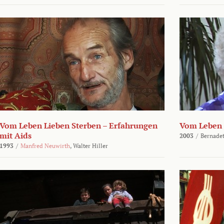
Vom Leben Lieben Sterben – Erfahrungen
Vom Leben 
mit Aids
2003
/
Bernadet
1993
/
Manfred Neuwirth
,
Walter Hiller