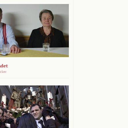
ndet
öcker