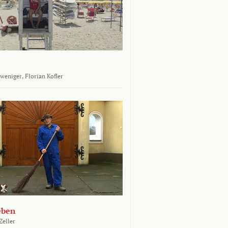
tweniger,
Florian Kofler
eben
Zeller