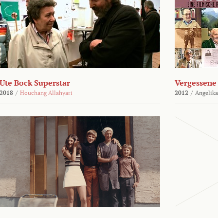
Ute Bock Superstar
Vergessene 
2018
/
Houchang Allahyari
2012
/
Angelika