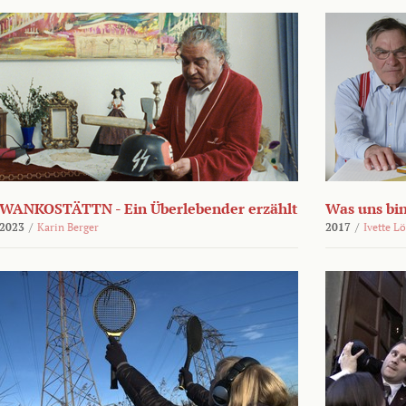
WANKOSTÄTTN - Ein Überlebender erzählt
Was uns bi
2023
/
Karin Berger
2017
/
Ivette L