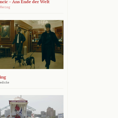
ncic – Ans Ende der Welt
 Herzog
ing
Jedicke