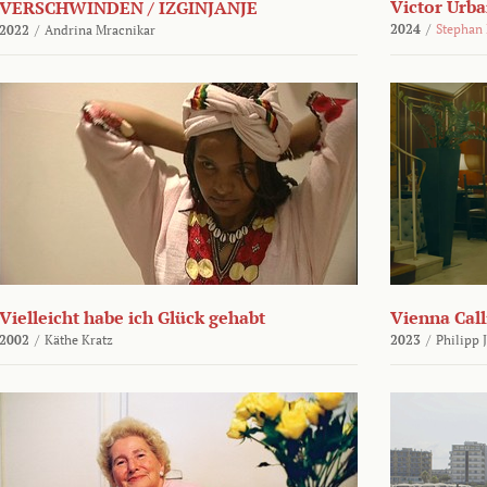
Victor Urba
VERSCHWINDEN / IZGINJANJE
2024
/
Stephan
2022
/
Andrina Mracnikar
Vielleicht habe ich Glück gehabt
Vienna Call
2002
/
Käthe Kratz
2023
/
Philipp 