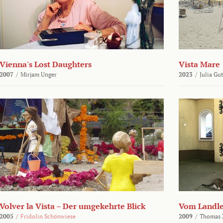
Vienna's Lost Daughters
Vista Mare
2007
/
Mirjam Unger
2023
/
Julia Gu
Volver la Vista – Der umgekehrte Blick
Vom Landl
2005
/
Fridolin Schönwiese
2009
/
Thomas 