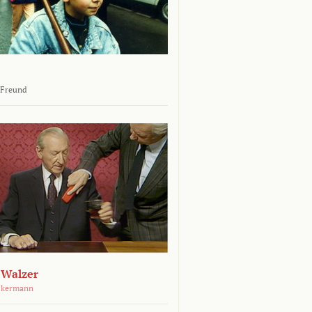
 Freund
 Walzer
ckermann