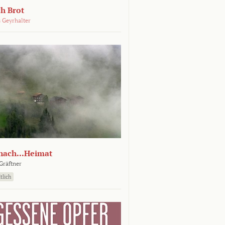
ch Brot
 Geyrhalter
nach...Heimat
Gräftner
tlich