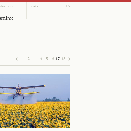
ilmshop
Links
EN
rfilme
1
2
…
14
15
16
17
18