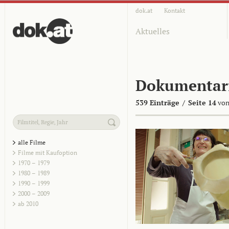
dok.at
Kontakt
Aktuelles
Dokumentar
539 Einträge
/
Seite 14
von
alle Filme
Filme mit Kaufoption
1970 – 1979
1980 – 1989
1990 – 1999
2000 – 2009
ab 2010