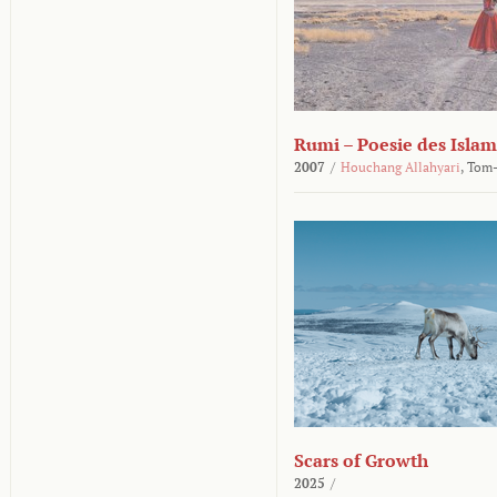
Rumi – Poesie des Islam
2007
/
Houchang Allahyari
,
Tom-
Scars of Growth
2025
/