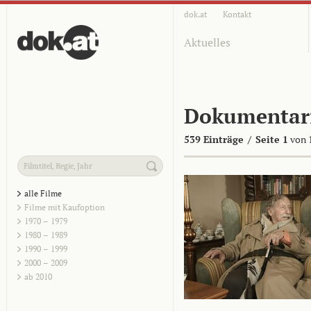
dok.at
Kontakt
Aktuelles
Dokumentar
539 Einträge
/
Seite 1
von 
alle Filme
Filme mit Kaufoption
1970 – 1979
1980 – 1989
1990 – 1999
2000 – 2009
ab 2010