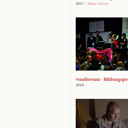
2017
/
Stefan Wolner
#unibrennt - Bildungspr
2010
/