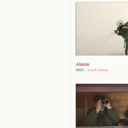
Alarm
2025
/
Judith Zdesar