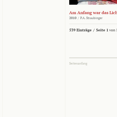
Am Anfang war das Lic
2010
/
P.A. Straubinger
539 Einträge
/
Seite 1
von 
Seitenanfang