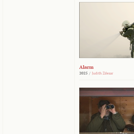
Alarm
2025
/
Judith Zdesar