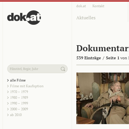
dok.at
Kontakt
Aktuelles
Dokumentar
539 Einträge
/
Seite 1
von 
alle Filme
Filme mit Kaufoption
1970 – 1979
1980 – 1989
1990 – 1999
2000 – 2009
ab 2010