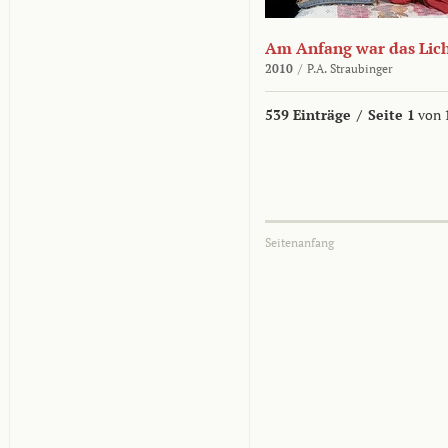
Am Anfang war das Lic
2010
/
P.A. Straubinger
539 Einträge
/
Seite 1
von 
Seitenanfang