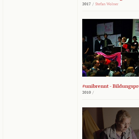
2017
/
Stefan Wolner
#unibrennt - Bildungspr
2010
/