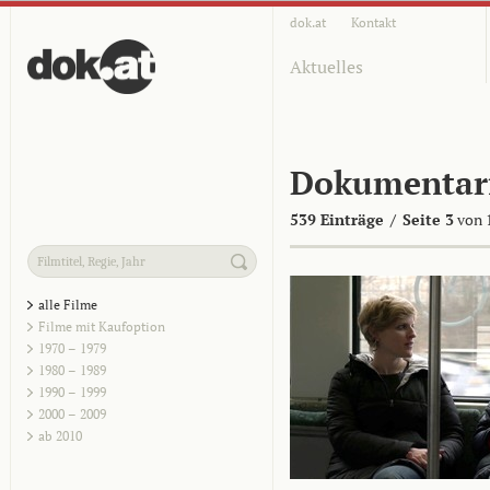
dok.at
Kontakt
Aktuelles
Dokumentar
539 Einträge
/
Seite 3
von 
alle Filme
Filme mit Kaufoption
1970 – 1979
1980 – 1989
1990 – 1999
2000 – 2009
ab 2010