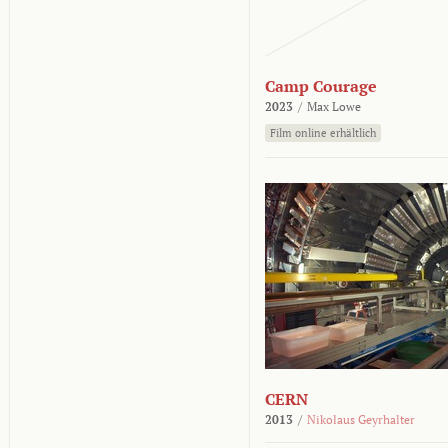
Camp Courage
2023
/
Max Lowe
Film online erhältlich
CERN
2013
/
Nikolaus Geyrhalter