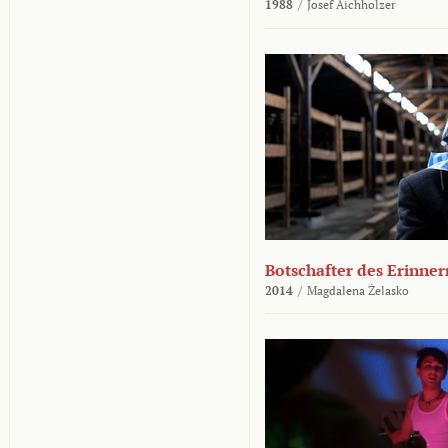
1988
/
Josef Aichholzer
Botschafter des Erinner
2014
/
Magdalena Żelasko