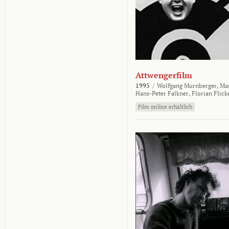
Attwengerfilm
1995
/
Wolfgang Murnberger,
Mar
Hans-Peter Falkner,
Florian Flick
Film online erhältlich