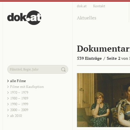
dok.at
Kontakt
Aktuelles
Dokumentar
539 Einträge
/
Seite 2
von 
alle Filme
Filme mit Kaufoption
1970 – 1979
1980 – 1989
1990 – 1999
2000 – 2009
ab 2010