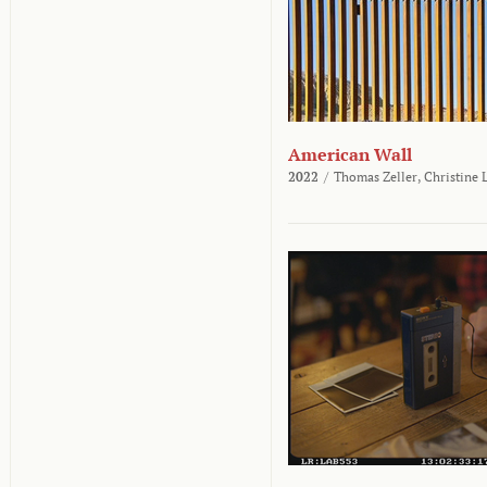
American Wall
2022
/
Thomas Zeller,
Christine 