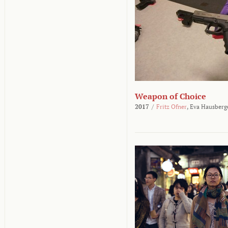
Weapon of Choice
2017
/
Fritz Ofner
,
Eva Hausberg