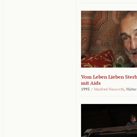
Vom Leben Lieben Sterb
mit Aids
1993
/
Manfred Neuwirth
,
Walter