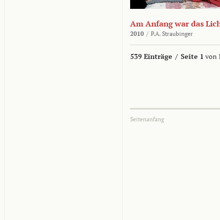
Am Anfang war das Lic
2010
/
P.A. Straubinger
539 Einträge
/
Seite 1
von 
Seitenanfang