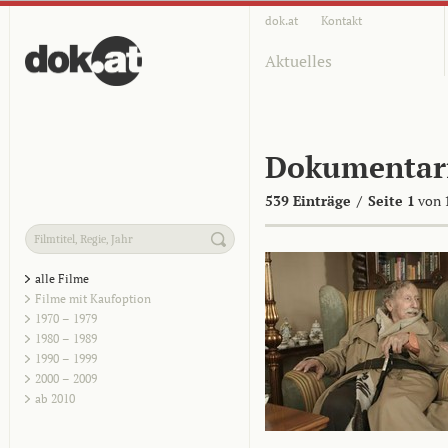
dok.at
Kontakt
Aktuelles
Dokumentar
539 Einträge
/
Seite 1
von 
alle Filme
Filme mit Kaufoption
1970 – 1979
1980 – 1989
1990 – 1999
2000 – 2009
ab 2010