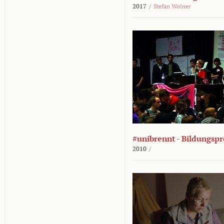
2017
/
Stefan Wolner
#unibrennt - Bildungspr
2010
/