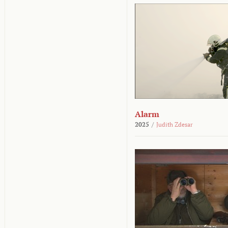
Alarm
2025
/
Judith Zdesar