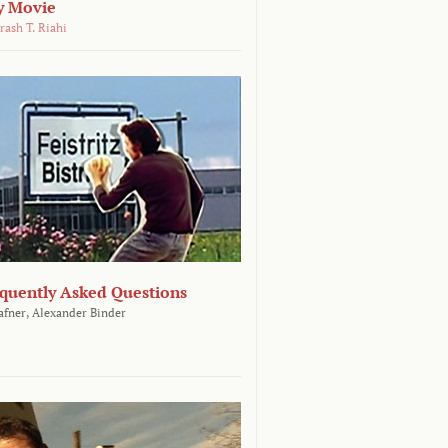
y Movie
rash T. Riahi
equently Asked Questions
afner,
Alexander Binder