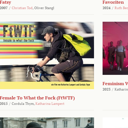
Fatsy
Favoriten
2007
/
Christian Tod
,
Oliver Stangl
2024
/
Ruth Be
Feminism 
2023
/
Katharin
Female To What the Fuck (FtWTF)
2015
/
Cordula Thym,
Katharina Lampert