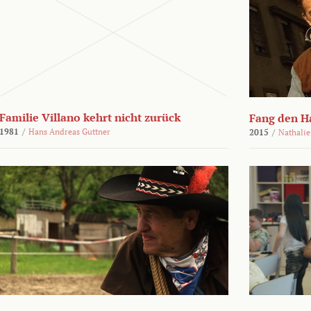
Familie Villano kehrt nicht zurück
Fang den H
1981
/
Hans Andreas Guttner
2015
/
Nathalie