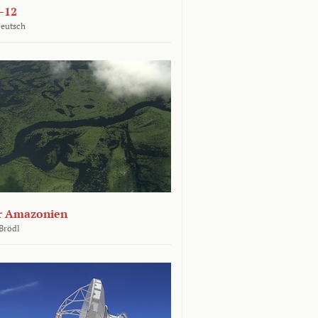
–12
Deutsch
er Amazonien
Brödl