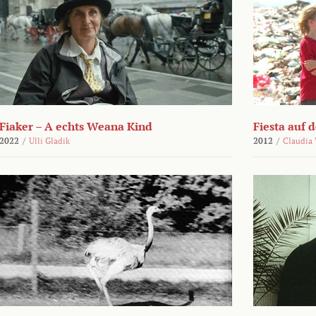
Fiaker – A echts Weana Kind
Fiesta auf 
2022
/
Ulli Gladik
2012
/
Claudia