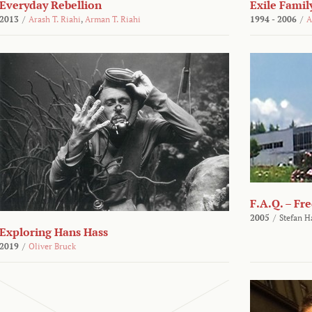
Everyday Rebellion
Exile Famil
2013
/
Arash T. Riahi
,
Arman T. Riahi
1994 - 2006
/
A
F.A.Q. – Fr
2005
/
Stefan H
Exploring Hans Hass
2019
/
Oliver Bruck