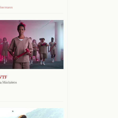
ckermann
WTF
a Mückstein