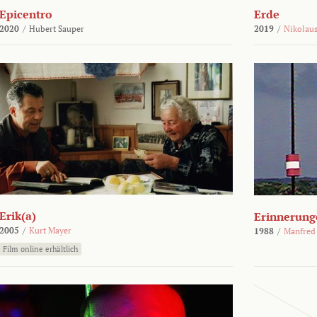
Epicentro
Erde
2020
/
Hubert Sauper
2019
/
Nikolaus
Erik(a)
Erinnerung
2005
/
Kurt Mayer
1988
/
Manfred
Film online erhältlich