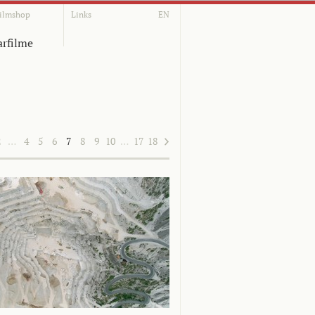
ilmshop
Links
EN
rfilme
2
…
4
5
6
7
8
9
10
…
17
18