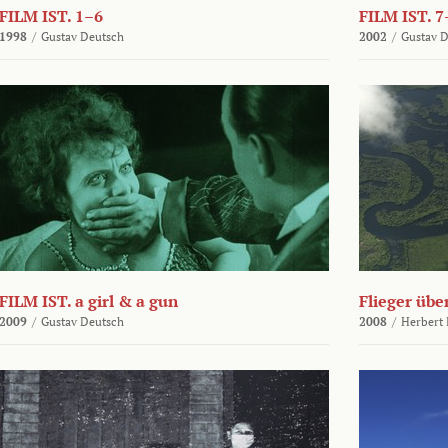
FILM IST. 1–6
FILM IST. 7
1998
/
Gustav Deutsch
2002
/
Gustav 
FILM IST. a girl & a gun
Flieger üb
2009
/
Gustav Deutsch
2008
/
Herbert 