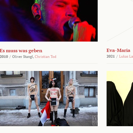
Eva-Maria
Es muss was geben
2021
/
Lukas L
2010
/
Oliver Stangl,
Christian Tod