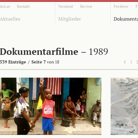
dok.at
Kontakt
Vorstand
Service
Förderer
F
Aktuelles
Mitglieder
Dokumenta
Dokumentarfilme
– 1989
539 Einträge
/
Seite 7
von 18
1