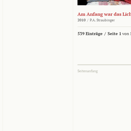
Am Anfang war das Lic
2010
/
P.A. Straubinger
539 Einträge
/
Seite 1
von 
Seitenanfang