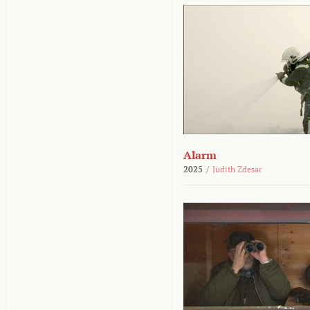
Alarm
2025
/
Judith Zdesar