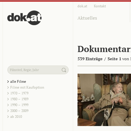
dok.at
Kontakt
Aktuelles
Dokumentar
539 Einträge
/
Seite 1
von 
alle Filme
Filme mit Kaufoption
1970 – 1979
1980 – 1989
1990 – 1999
2000 – 2009
ab 2010