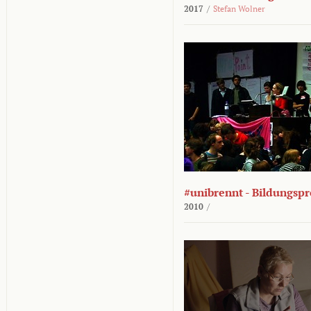
2017
/
Stefan Wolner
#unibrennt - Bildungspr
2010
/