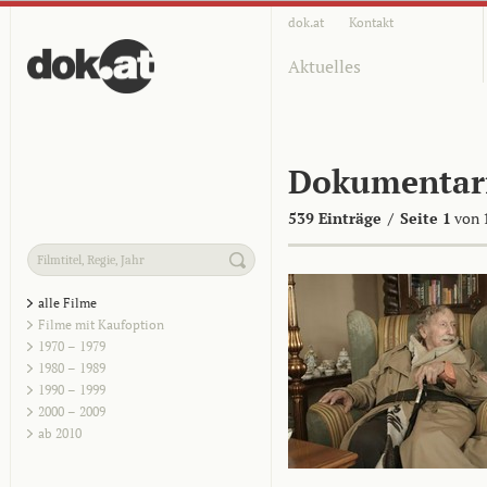
dok.at
Kontakt
Aktuelles
Dokumentar
539 Einträge
/
Seite 1
von 
alle Filme
Filme mit Kaufoption
1970 – 1979
1980 – 1989
1990 – 1999
2000 – 2009
ab 2010