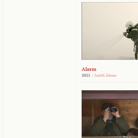
Alarm
2025
/
Judith Zdesar