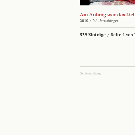
Am Anfang war das Lic
2010
/
P.A. Straubinger
539 Einträge
/
Seite 1
von 
Seitenanfang