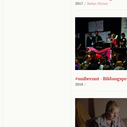
2017
/
Stefan Wolner
#unibrennt - Bildungspr
2010
/