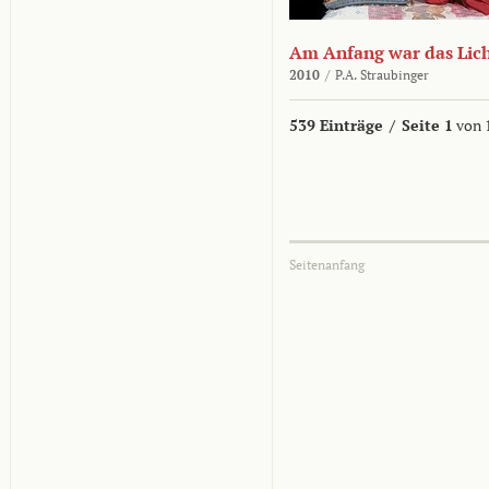
Am Anfang war das Lic
2010
/
P.A. Straubinger
539 Einträge
/
Seite 1
von 
Seitenanfang