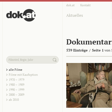
dok.at
Kontakt
Aktuelles
Dokumentar
539 Einträge
/
Seite 1
von 
alle Filme
Filme mit Kaufoption
1970 – 1979
1980 – 1989
1990 – 1999
2000 – 2009
ab 2010