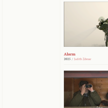
Alarm
2025
/
Judith Zdesar