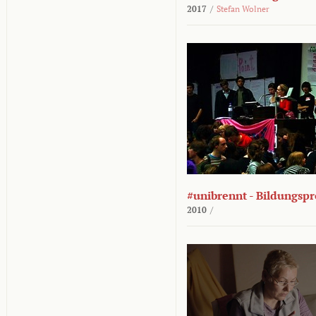
2017
/
Stefan Wolner
#unibrennt - Bildungspr
2010
/