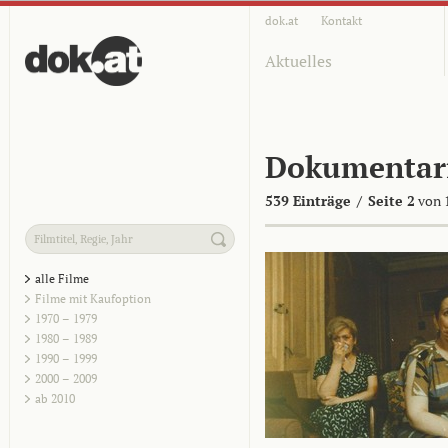
dok.at
Kontakt
Aktuelles
Dokumentar
539 Einträge
/
Seite 2
von 
alle Filme
Filme mit Kaufoption
1970 – 1979
1980 – 1989
1990 – 1999
2000 – 2009
ab 2010