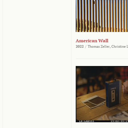
American Wall
2022
/
Thomas Zeller,
Christine 