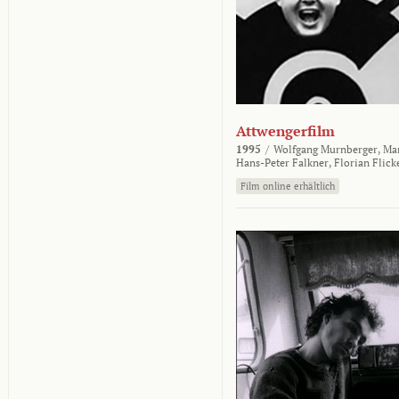
Attwengerfilm
1995
/
Wolfgang Murnberger,
Mar
Hans-Peter Falkner,
Florian Flick
Film online erhältlich