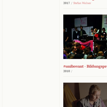
2017
/
Stefan Wolner
#unibrennt - Bildungspr
2010
/