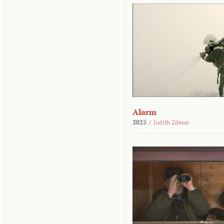
Alarm
2025
/
Judith Zdesar