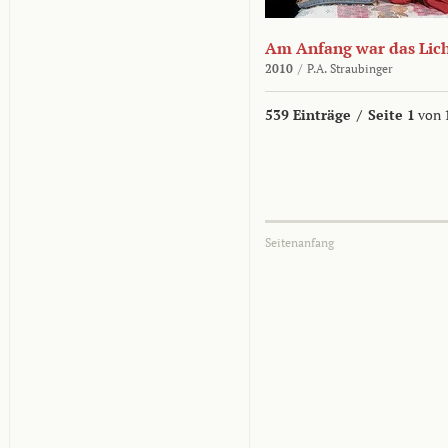
Am Anfang war das Lic
2010
/
P.A. Straubinger
539 Einträge
/
Seite 1
von 
Seitenanfang