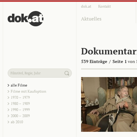
dok.at
Kontakt
Aktuelles
Dokumentar
539 Einträge
/
Seite 1
von 
alle Filme
Filme mit Kaufoption
1970 – 1979
1980 – 1989
1990 – 1999
2000 – 2009
ab 2010