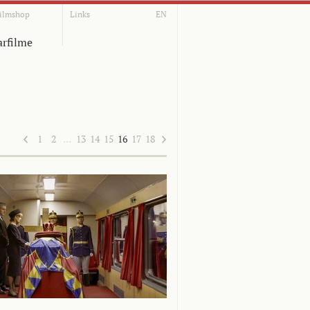
ilmshop
Links
EN
rfilme
1
2
…
13
14
15
16
17
18