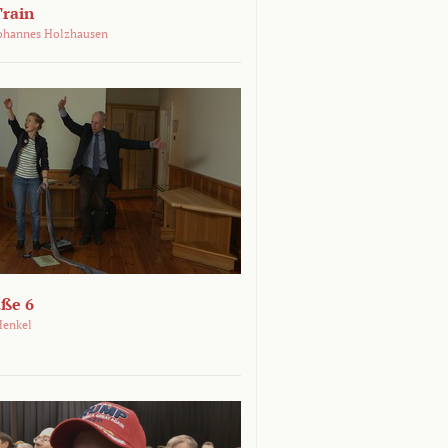
Train
ohannes Holzhausen
aße 6
Henkel