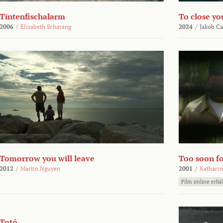
Tintenfischalarm
To close yo
2006
/
Elisabeth Scharang
2024
/
Jakob Ca
Tomorrow you will leave
Too soon fo
2012
/
Martin Nguyen
2001
/
Katharin
Film online erhäl
Totó