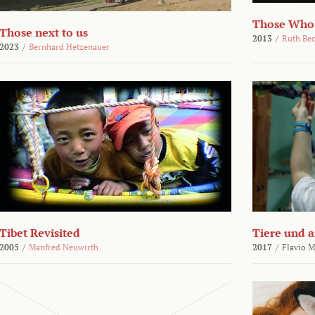
Those Who
Those next to us
2013
/
Ruth Be
2023
/
Bernhard Hetzenauer
Tibet Revisited
Tiere und 
2005
/
Manfred Neuwirth
2017
/
Flavio M