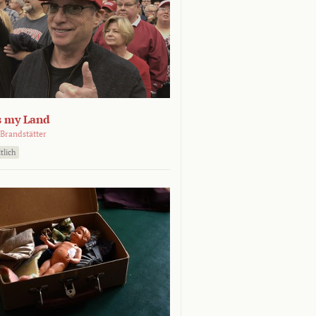
s my Land
Brandstätter
tlich