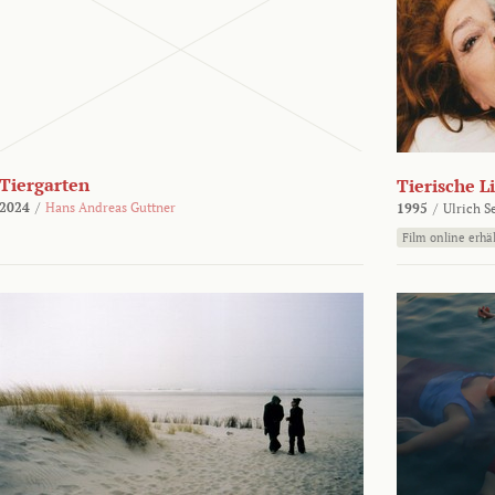
Tiergarten
Tierische L
2024
/
Hans Andreas Guttner
1995
/
Ulrich S
Film online erhäl