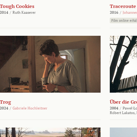
Tough Cookies
Traceroute
2014
/
Ruth Kaaserer
2016
/
Johannes
Film online erhäl
Trog
Über die Gr
2024
/
Gabriele Hochleitner
2004
/
Paweł Ło
Róbert Lakatos,