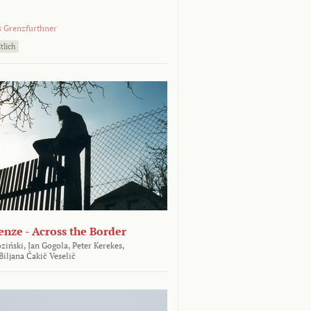
 Grenzfurthner
tlich
enze - Across the Border
ziński,
Jan Gogola,
Peter Kerekes,
Biljana Čakič Veselič