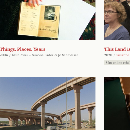
Things. Places. Years
This Land i
2004
/
Klub Zwei – Simone Bader & Jo Schmeiser
2020
/
Susanne 
Film online erhäl