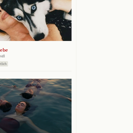
iebe
eidl
tlich