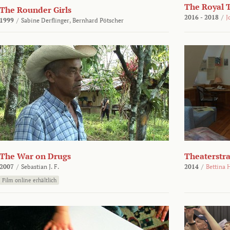
The Royal 
The Rounder Girls
2016 - 2018
/
J
1999
/
Sabine Derflinger,
Bernhard Pötscher
The War on Drugs
Theaterstr
2007
/
Sebastian J. F.
2014
/
Bettina 
Film online erhältlich