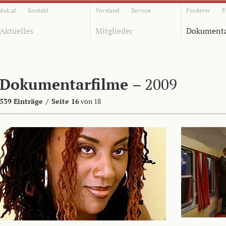
dok.at
Kontakt
Vorstand
Service
Förderer
F
Aktuelles
Mitglieder
Dokumenta
Dokumentarfilme
– 2009
539 Einträge
/
Seite 16
von 18